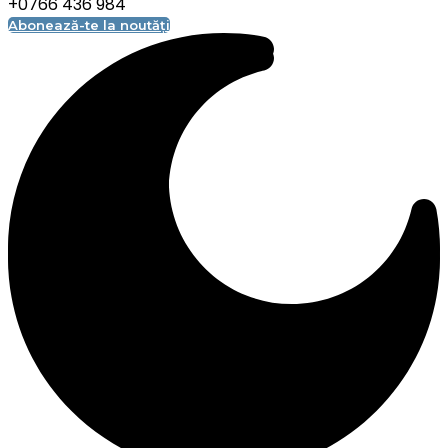
+0766 436 984
Abonează-te la noutăți