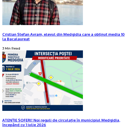
Cristian Ștefan Avram, elevul din Medgidia care a obținut media 10
la Bacalaureat
3 Min Read
ATENȚIE ȘOFERI! Noi reguli de circulație în municipiul Medgidia,
începând cu 1 iulie 2026