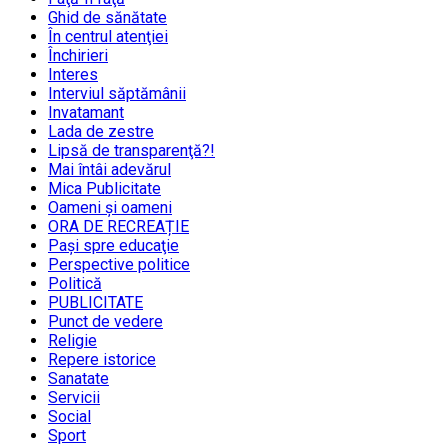
Ghid de sănătate
În centrul atenţiei
Închirieri
Interes
Interviul săptămânii
Invatamant
Lada de zestre
Lipsă de transparenţă?!
Mai întâi adevărul
Mica Publicitate
Oameni şi oameni
ORA DE RECREAȚIE
Paşi spre educaţie
Perspective politice
Politică
PUBLICITATE
Punct de vedere
Religie
Repere istorice
Sanatate
Servicii
Social
Sport