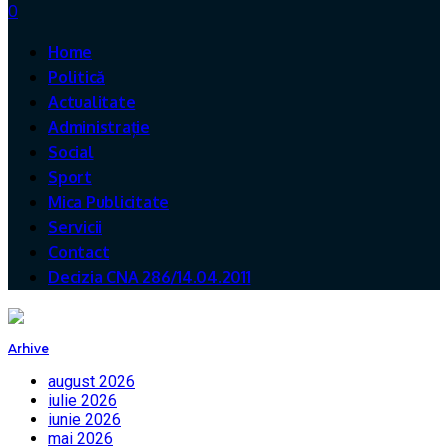
0
Home
Politică
Actualitate
Administrație
Social
Sport
Mica Publicitate
Servicii
Contact
Decizia CNA 286/14.04.2011
Arhive
august 2026
iulie 2026
iunie 2026
mai 2026