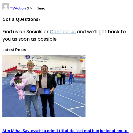
Posted
TVAction
0 Min Read
by
Got a Questions?
Find us on Socials or
Contact us
and we’ll get back to
you as soon as possible.
Latest Posts
Alin Mihai Savlovschi a primit titlul de “cel mai bun junior al anului