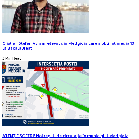
Cristian Ștefan Avram, elevul din Medgidia care a obținut media 10
la Bacalaureat
3 Min Read
ATENȚIE ȘOFERI! Noi reguli de circulație în municipiul Medgidia,