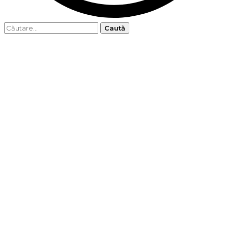
Caută
după: