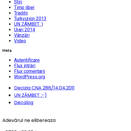
Stiri
Timp liber
Traditii
Turkvizion 2013
UN ZÂMBET :)
Urari 2014
Vânzări
Video
Meta
Autentificare
Flux intrări
Flux comentarii
WordPress.org
Decizia CNA 286/14.04.2011
UN ZÂMBET :-)
Decalog
Adevărul ne elibereaza