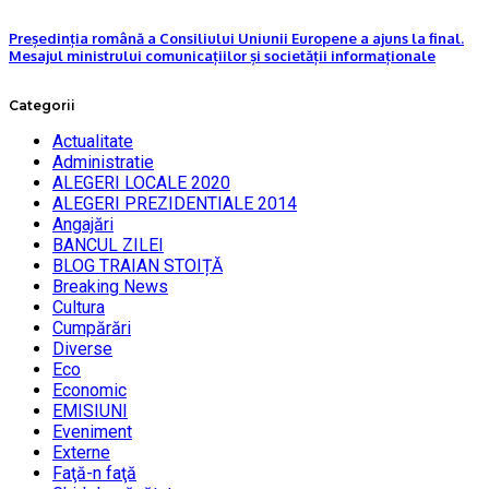
Președinția română a Consiliului Uniunii Europene a ajuns la final.
Mesajul ministrului comunicațiilor și societății informaționale
Categorii
Actualitate
Administratie
ALEGERI LOCALE 2020
ALEGERI PREZIDENTIALE 2014
Angajări
BANCUL ZILEI
BLOG TRAIAN STOIȚĂ
Breaking News
Cultura
Cumpărări
Diverse
Eco
Economic
EMISIUNI
Eveniment
Externe
Faţă-n faţă