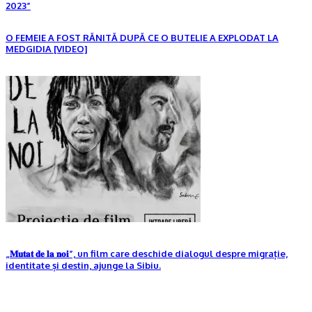
2023”
O FEMEIE A FOST RĂNITĂ DUPĂ CE O BUTELIE A EXPLODAT LA
MEDGIDIA [VIDEO]
„𝐌𝐮𝐭𝐚𝐭 𝐝𝐞 𝐥𝐚 𝐧𝐨𝐢”, un film care deschide dialogul despre migrație,
identitate și destin, ajunge la Sibiu.