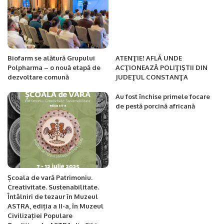
Biofarm se alătură Grupului
ATENŢIE! AFLĂ UNDE
Polpharma – o nouă etapă de
ACŢIONEAZĂ POLIŢIŞTII DIN
dezvoltare comună
JUDEŢUL CONSTANŢA
Au fost închise primele focare
de pestă porcină africană
Școala de vară Patrimoniu.
Creativitate. Sustenabilitate.
Întâlniri de tezaur în Muzeul
ASTRA, ediția a II-a, în Muzeul
Civilizației Populare