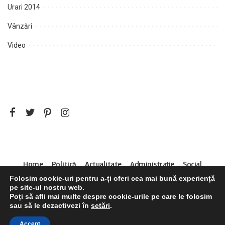
Urari 2014
Vânzări
Video
Home
Politică
Actualitate
Administrație
Social
Sport
Mica Publicitate
Servicii
Contact
Folosim cookie-uri pentru a-ți oferi cea mai bună experiență
pe site-ul nostru web.
Decizia CNA 286/14.04.2011
Poți să afli mai multe despre cookie-urile pe care le folosim
sau să le dezactivezi în
setări
.
Accept