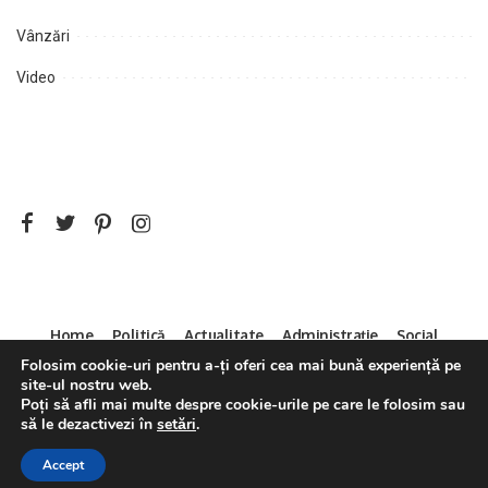
Vânzări
Video
Home
Politică
Actualitate
Administrație
Social
Sport
Mica Publicitate
Servicii
Contact
Folosim cookie-uri pentru a-ți oferi cea mai bună experiență pe
site-ul nostru web.
Decizia CNA 286/14.04.2011
Poți să afli mai multe despre cookie-urile pe care le folosim sau
să le dezactivezi în
setări
.
Accept
©2021 Pixwell made with Love, powered by ThemeRuby.