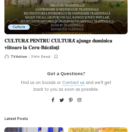
Cultura
𝐂𝐔𝐋𝐓𝐔𝐑𝐀̌ 𝐏𝐄𝐍𝐓𝐑𝐔 𝐂𝐔𝐋𝐓𝐔𝐑𝐀̌ 𝐚𝐣𝐮𝐧𝐠𝐞 𝐝𝐮𝐦𝐢𝐧𝐢𝐜𝐚
𝐯𝐢𝐢𝐭𝐨𝐚𝐫𝐞 𝐥𝐚 𝐂𝐞𝐫𝐮-𝐁𝐚̆𝐜𝐚̆𝐢𝐧𝐭̗𝐢
TVAction
3 Min Read
Posted
by
Got a Questions?
Find us on Socials or
Contact us
and we’ll get
back to you as soon as possible.
Latest Posts