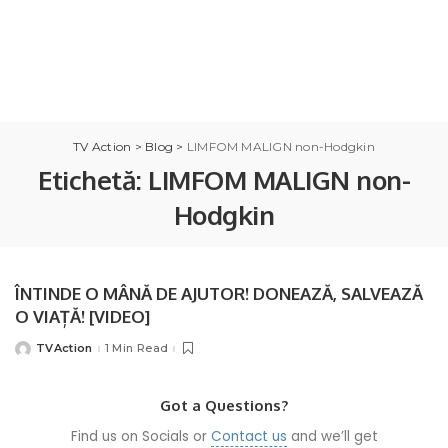
TV Action
>
Blog
>
LIMFOM MALIGN non-Hodgkin
Etichetă:
LIMFOM MALIGN non-
Hodgkin
ÎNTINDE O MÂNĂ DE AJUTOR! DONEAZĂ, SALVEAZĂ
O VIAȚĂ! [VIDEO]
TVAction
1 Min Read
Posted
by
Got a Questions?
Find us on Socials or
Contact us
and we’ll get