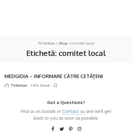
TV Action
>
Blog
>
comitet local
Etichetă:
comitet local
MEDGIDIA – INFORMARE CĂTRE CETĂȚENI
TVAction
1 Min Read
Posted
by
Got a Questions?
Find us on Socials or
Contact us
and we’ll get
back to you as soon as possible.