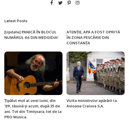
Latest Posts
[Update] PANICĂ ÎN BLOCUL
ATENȚIE, APA A FOST OPRITĂ
NUMĂRUL 46 DIN MEDGIDIA!
ÎN ZONA PESCĂRIE DIN
CONSTANȚA
Țipătul mut al unei lumi, din
Vizita ministrului apărării la
‘89, răsună și acum, după 35 de
Avioane Craiova S.A.
ani. Tot din Timișoara, tot de la
PRO Musica.