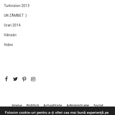
Turkvizion 2013
UN ZÂMBET :)
Urari 2014
Vânzări
Video
Home
Politică
Actualitate
Administrație
Social
Sport
Mica Publicitate
Servicii
Contact
Folosim cookie-uri pentru a-ți oferi cea mai bună experiență pe