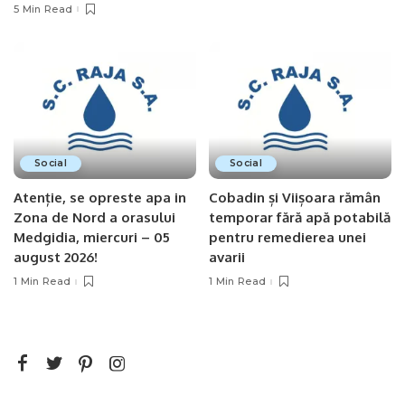
5 Min Read
Social
Social
Atenție, se opreste apa in
Cobadin și Viișoara rămân
Zona de Nord a orasului
temporar fără apă potabilă
Medgidia, miercuri – 05
pentru remedierea unei
august 2026!
avarii
1 Min Read
1 Min Read