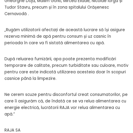
Gheorghe Doja, Maxim Gorki, Mircea Eliade, Nicolae Iorga și
Tudor Stavru, precum și în zona spitalului Orășenesc
Cernavodă .
„Rugăm utilizatorii afectați de această lucrare să își asigure
rezerva minimă de apă pentru consum și uz casnic în
perioada în care va fi sistată alimentarea cu apă.
După reluarea furnizării, apa poate prezenta modificări
temporare de calitate, precum turbiditate sau culoare, motiv
pentru care este indicată utilizarea acesteia doar în scopuri
casnice până la limpezire.
Ne cerem scuze pentru disconfortul creat consumatorilor, pe
care îi asigurăm că, de îndată ce se va relua alimentarea cu
energie electrică, lucrătorii RAJA vor relua alimentarea cu
apă.”
RAJA SA