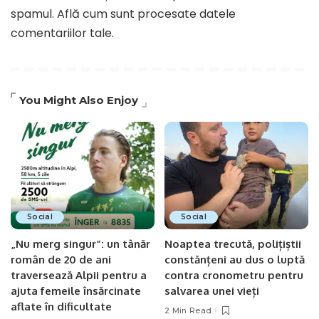
spamul.
Află cum sunt procesate datele
comentariilor tale
.
You Might Also Enjoy
Social
Social
„Nu merg singur”: un tânăr
Noaptea trecută, polițiștii
român de 20 de ani
constănțeni au dus o luptă
traversează Alpii pentru a
contra cronometru pentru
ajuta femeile însărcinate
salvarea unei vieți
aflate în dificultate
2 Min Read