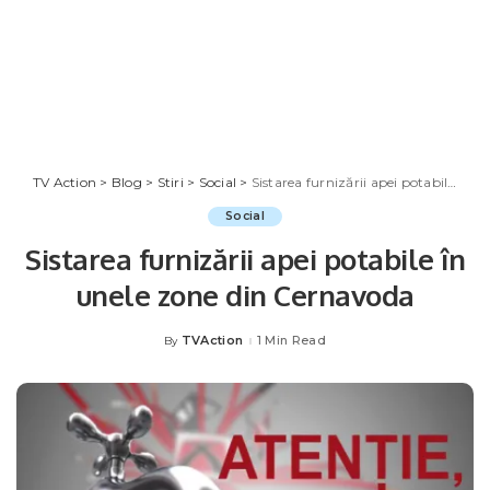
TV Action
>
Blog
>
Stiri
>
Social
>
Sistarea furnizării apei potabile în unele zone din Cernavoda
Social
Sistarea furnizării apei potabile în
unele zone din Cernavoda
TVAction
1 Min Read
By
Posted
by