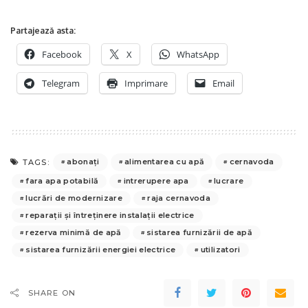
Partajează asta:
Facebook
X
WhatsApp
Telegram
Imprimare
Email
abonați
alimentarea cu apă
cernavoda
TAGS:
fara apa potabilă
intrerupere apa
lucrare
lucrări de modernizare
raja cernavoda
reparații și întreținere instalații electrice
rezerva minimă de apă
sistarea furnizării de apă
sistarea furnizării energiei electrice
utilizatori
SHARE ON