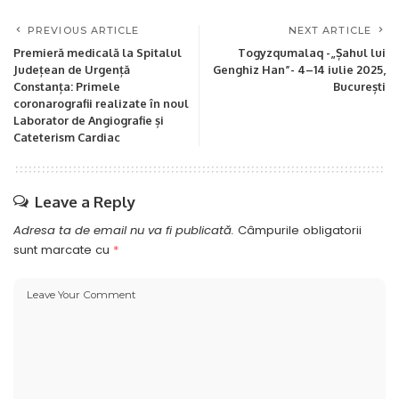
PREVIOUS ARTICLE
NEXT ARTICLE
Premieră medicală la Spitalul
Togyzqumalaq -„Șahul lui
Județean de Urgență
Genghiz Han”- 4–14 iulie 2025,
Constanța: Primele
București
coronarografii realizate în noul
Laborator de Angiografie și
Cateterism Cardiac
Leave a Reply
Adresa ta de email nu va fi publicată.
Câmpurile obligatorii
sunt marcate cu
*