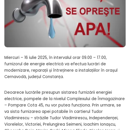
Miercuri – 16 iulie 2025, în intervalul orar 09.00 – 17.00,
furnizorul de energie electrică va efectua lucrări de
modernizare, reparații și întreținere a instalațiilor în orașul
Cernavodă, județul Constanța.
Deoarece lucrările presupun sistarea furnizării energiei
electrice, pompele de la nivelul Complexului de Înmagazinare
– Pompare Cota 45, nu vor putea funcționa. Prin urmare, se
va sista furnizarea apei potabile în cartierul Tudor
Vladimirescu – străzile Tudor Vladimirescu, Independenței,
Viorelelor, Victoriei, Prelungirea Seimeni, Ioachim Ionașcu,