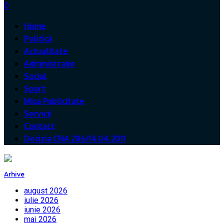
0
Home
Politică
Actualitate
Administrație
Social
Sport
Mica Publicitate
Servicii
Contact
Decizia CNA 286/14.04.2011
Arhive
august 2026
iulie 2026
iunie 2026
mai 2026