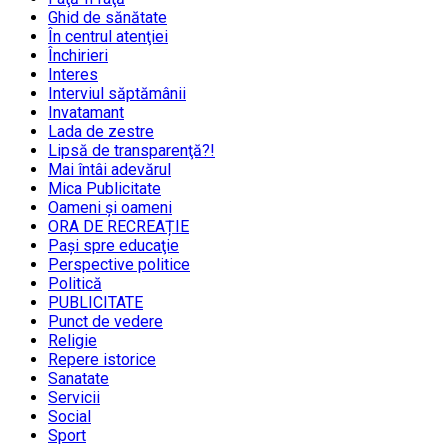
Ghid de sănătate
În centrul atenţiei
Închirieri
Interes
Interviul săptămânii
Invatamant
Lada de zestre
Lipsă de transparenţă?!
Mai întâi adevărul
Mica Publicitate
Oameni şi oameni
ORA DE RECREAȚIE
Paşi spre educaţie
Perspective politice
Politică
PUBLICITATE
Punct de vedere
Religie
Repere istorice
Sanatate
Servicii
Social
Sport