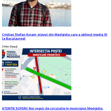
Cristian Ștefan Avram, elevul din Medgidia care a obținut media 10
la Bacalaureat
3 Min Read
ATENȚIE ȘOFERI! Noi reguli de circulație în municipiul Medgidia,