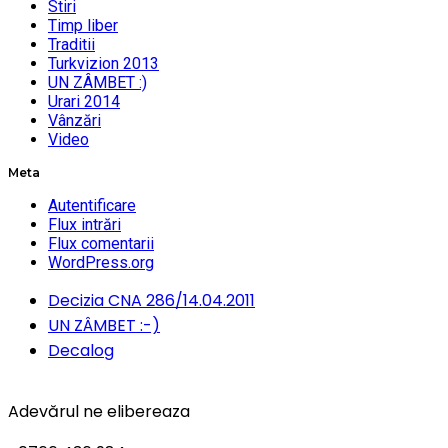
Stiri
Timp liber
Traditii
Turkvizion 2013
UN ZÂMBET :)
Urari 2014
Vânzări
Video
Meta
Autentificare
Flux intrări
Flux comentarii
WordPress.org
Decizia CNA 286/14.04.2011
UN ZÂMBET :-)
Decalog
Adevărul ne elibereaza