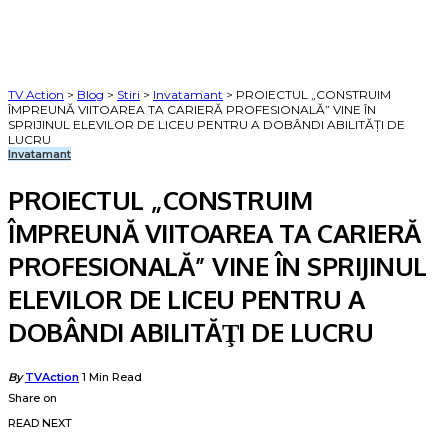
TV Action
>
Blog
>
Stiri
>
Invatamant
>
PROIECTUL „CONSTRUIM
ÎMPREUNĂ VIITOAREA TA CARIERĂ PROFESIONALĂ” VINE ÎN
SPRIJINUL ELEVILOR DE LICEU PENTRU A DOBÂNDI ABILITĂŢI DE
LUCRU
Invatamant
PROIECTUL „CONSTRUIM
ÎMPREUNĂ VIITOAREA TA CARIERĂ
PROFESIONALĂ” VINE ÎN SPRIJINUL
ELEVILOR DE LICEU PENTRU A
DOBÂNDI ABILITĂŢI DE LUCRU
Posted
By
TVAction
1 Min Read
by
Share on
READ NEXT