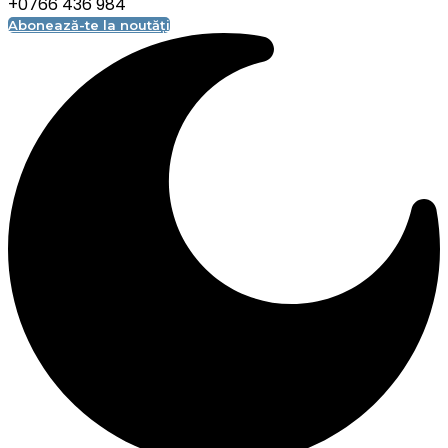
+0766 436 984
Abonează-te la noutăți