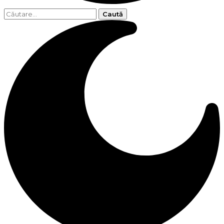
Caută
după: