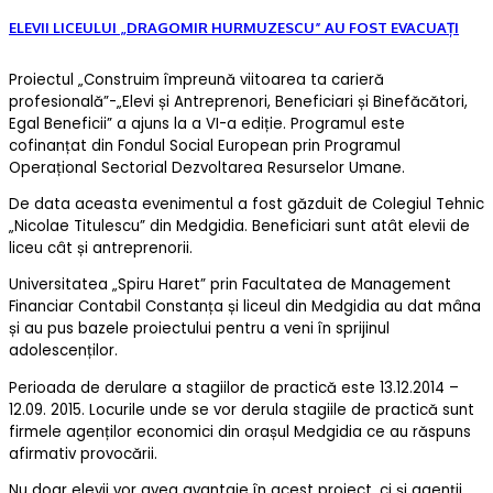
ELEVII LICEULUI „DRAGOMIR HURMUZESCU” AU FOST EVACUAȚI
Proiectul „Construim împreună viitoarea ta carieră
profesională”-„Elevi și Antreprenori, Beneficiari și Binefăcători,
Egal Beneficii” a ajuns la a VI-a ediție. Programul este
cofinanțat din Fondul Social European prin Programul
Operațional Sectorial Dezvoltarea Resurselor Umane.
De data aceasta evenimentul a fost găzduit de Colegiul Tehnic
„Nicolae Titulescu” din Medgidia. Beneficiari sunt atât elevii de
liceu cât și antreprenorii.
Universitatea „Spiru Haret” prin Facultatea de Management
Financiar Contabil Constanța și liceul din Medgidia au dat mâna
și au pus bazele proiectului pentru a veni în sprijinul
adolescenților.
Perioada de derulare a stagiilor de practică este 13.12.2014 –
12.09. 2015. Locurile unde se vor derula stagiile de practică sunt
firmele agenților economici din orașul Medgidia ce au răspuns
afirmativ provocării.
Nu doar elevii vor avea avantaje în acest proiect, ci și agenții