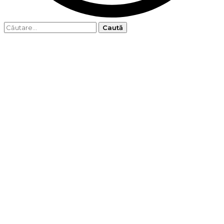
Caută
după: