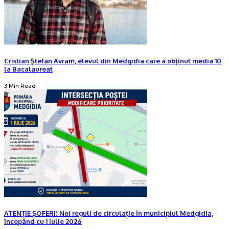
Cristian Ștefan Avram, elevul din Medgidia care a obținut media 10
la Bacalaureat
3 Min Read
ATENȚIE ȘOFERI! Noi reguli de circulație în municipiul Medgidia,
începând cu 1 iulie 2026