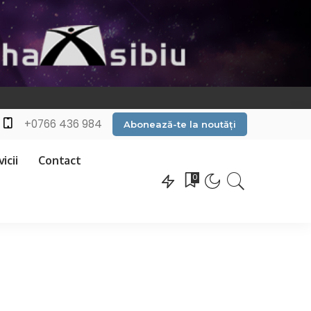
+0766 436 984
Abonează-te la noutăți
icii
Contact
0