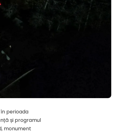
 în perioada
nță și programul
ded, monument