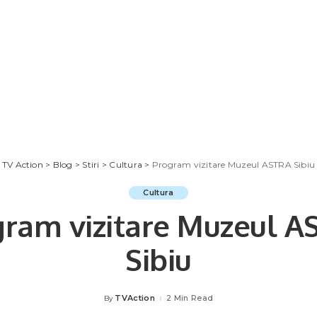
TV Action
>
Blog
>
Stiri
>
Cultura
>
Program vizitare Muzeul ASTRA Sibiu
Cultura
gram vizitare Muzeul A
Sibiu
TVAction
2 Min Read
By
Posted
by