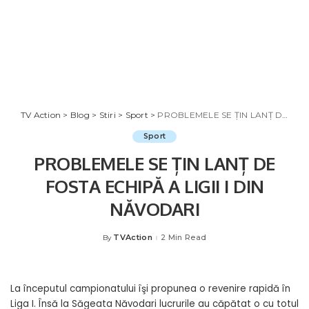
TV Action
>
Blog
>
Stiri
>
Sport
>
PROBLEMELE SE ȚIN LANȚ DE FOSTA ECHIPĂ A LIGII I DIN NĂVODARI
Sport
PROBLEMELE SE ȚIN LANȚ DE
FOSTA ECHIPĂ A LIGII I DIN
NĂVODARI
TVAction
2 Min Read
By
Posted
by
La începutul campionatului îşi propunea o revenire rapidă în
Liga I. Însă la Săgeata Năvodari lucrurile au căpătat o cu totul