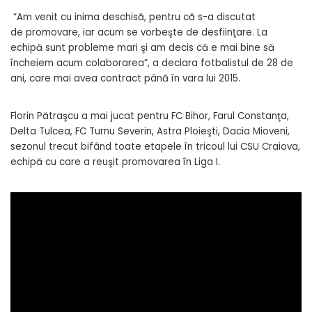
“Am venit cu inima deschisă, pentru că s-a discutat
de promovare, iar acum se vorbeşte de desfiinţare. La
echipă sunt probleme mari şi am decis că e mai bine să
încheiem acum colaborarea”, a declara fotbalistul de 28 de
ani, care mai avea contract până în vara lui 2015.
Florin Pătraşcu a mai jucat pentru FC Bihor, Farul Constanţa,
Delta Tulcea, FC Turnu Severin, Astra Ploieşti, Dacia Mioveni,
sezonul trecut bifând toate etapele în tricoul lui CSU Craiova,
echipă cu care a reuşit promovarea în Liga I.