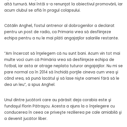
altă turnură. Mai întâi s-a renunţat la obiectivul promovării, iar
acum clubul se află în pragul colapsului.
Cătălin Anghel, fostul antrenor al dobrogenilor a declarat
pentru un post de radio, ca Primaria vrea să desfiinţeze
echipa pentru a nu le mai plăti angajaţilor salariile restante.
”Am încercat să înţelegem că nu sunt bani. Acum vin tot mai
multe voci cum că Primăria vrea să desfiinţeze echipa de
fotbal, iar asta ar atrage neplata tuturor angajaţilor. Nu mi se
pare normal ca în 2014 să închidă porţile cineva cum vrea şi
când vrea, să pună lacătul şi să lase nişte oameni fără să le
dea un leu”, a spus Anghel.
Unul dintre jucătorii care au părăsit deja corabia este şi
fundaşul Florin Pătraşcu. Acesta a ajuns la o înţelegere cu
conducerea în ceea ce priveşte rezilierea pe cale amiabilă şi
a devenit jucător liber.