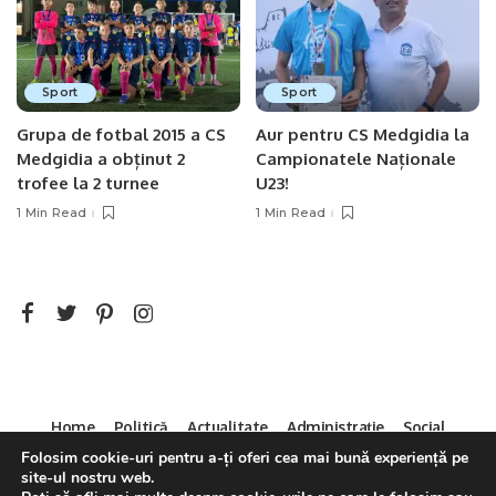
Sport
Sport
Grupa de fotbal 2015 a CS
Aur pentru CS Medgidia la
Medgidia a obținut 2
Campionatele Naționale
trofee la 2 turnee
U23!
1 Min Read
1 Min Read
Home
Politică
Actualitate
Administrație
Social
Sport
Mica Publicitate
Servicii
Contact
Folosim cookie-uri pentru a-ți oferi cea mai bună experiență pe
site-ul nostru web.
Decizia CNA 286/14.04.2011