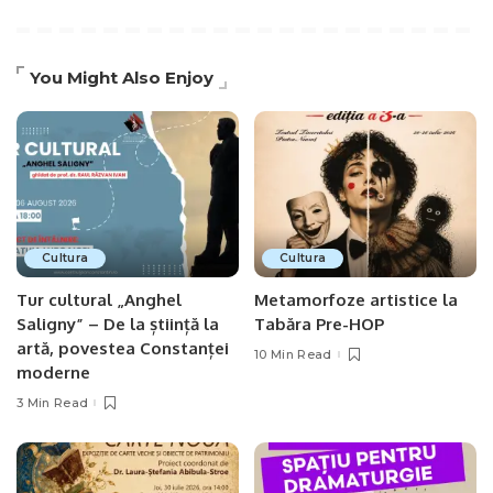
You Might Also Enjoy
Cultura
Cultura
Tur cultural „Anghel
Metamorfoze artistice la
Saligny” – De la știință la
Tabăra Pre-HOP
artă, povestea Constanței
10 Min Read
moderne
3 Min Read