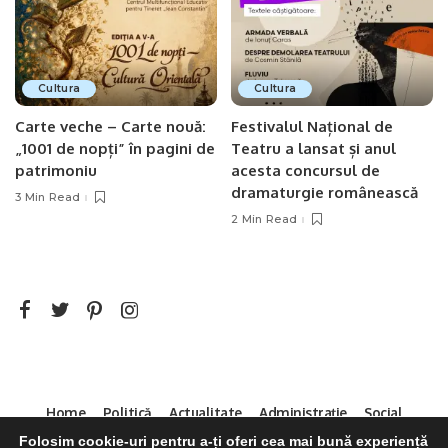
Cultura
Cultura
Carte veche – Carte nouă:
Festivalul Național de
„1001 de nopți” în pagini de
Teatru a lansat și anul
patrimoniu
acesta concursul de
dramaturgie românească
3 Min Read
2 Min Read
Home
Politică
Actualitate
Administrație
Social
Sport
Mica Publicitate
Servicii
Contact
Folosim cookie-uri pentru a-ți oferi cea mai bună experiență