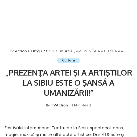
TV Action
>
Blog
>
Stiri
>
Cultura
>
„PREZENŢA ARTEI ŞI A ARTIŞTILOR LA SIBIU ESTE O ŞANSĂ A UMANIZĂRII!”
Cultura
„PREZENŢA ARTEI ŞI A ARTIŞTILOR
LA SIBIU ESTE O ŞANSĂ A
UMANIZĂRII!”
TVAction
1 Min Read
By
Posted
by
Festivalul Internaţional Teatru de la Sibiu: spectacol, dans,
magie, muzică şi multe alte acte artistice. Dar FITS este şi