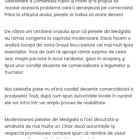
Gestionare a Domeniului Public și Privat și-a propus să
rezolve această problemă care îi deranjează pe comercianți.
Până la sfârșitul anului, piețele ar trebui să arate decent.
De câțiva ani cetățenii orașului spun că piețele din Medgidia
au rămas corigente la capitolul modernizare. Dacă facem o
analiză locaţia din zona Orașul Nou resimte cel mai mult lipsa
investiţiilor. Încă de cum te apropii rămâi surprins de ceea
vezi: maşini parcate în locul tarabelor, găuri în acoperiş şi
lipsa unor condiţii decente de comercializare a legumelor și
fructelor.
Nici celelalte piețe nu oferă condiții decente comercializării a
produselor. Însă, după cum spun autoritățile locale în curând
ele vor intra într-un amplu proces de reabilitare.
Modernizarea piețelor din Medgidia a fost discutată și
amânată de mai multe ori. Chiar dacă autoritățile își
respectă promisiunea cetățenii spun că rămâne de văzut