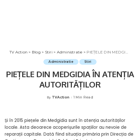
TV Action
>
Blog
>
Stiri
>
Administratie
>
PIEȚELE DIN MEDGIDIA ÎN ATENȚIA AUTORITĂȚILOR
Administratie
Stiri
PIEȚELE DIN MEDGIDIA ÎN ATENȚIA
AUTORITĂȚILOR
TVAction
1 Min Read
By
Posted
by
Și în 2015 piețele din Medgidia sunt în atenția autorităților
locale. Asta deoarece acoperișurile spațiilor au nevoie de
reparații capitale. Dată fiind situația primăria prin Direcția de