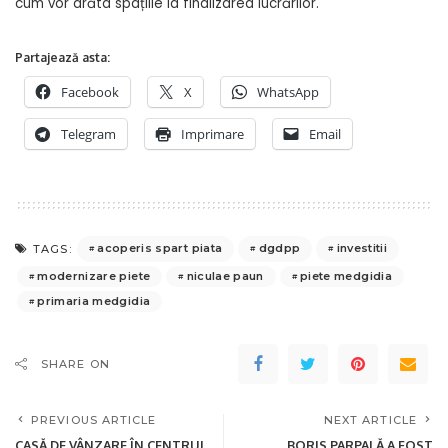
cum vor arăta spațiile la finalizarea lucrărilor.
Partajează asta:
Facebook
X
WhatsApp
Telegram
Imprimare
Email
acoperis spart piata
dgdpp
investitii
TAGS:
modernizare piete
niculae paun
piete medgidia
primaria medgidia
SHARE ON
PREVIOUS ARTICLE
NEXT ARTICLE
CASĂ DE VÂNZARE ÎN CENTRUL
BORIS PARPALĂ A FOST