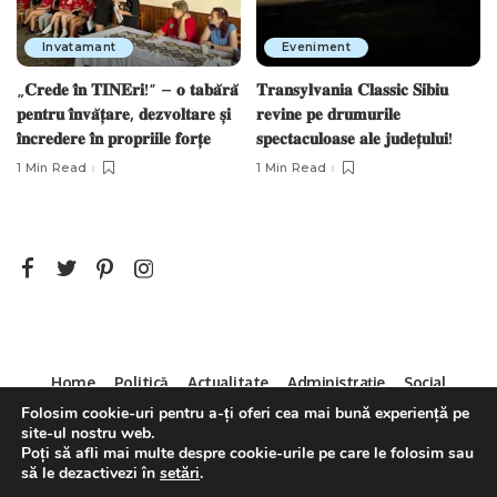
Invatamant
Eveniment
„𝐂𝐫𝐞𝐝𝐞 𝐢̂𝐧 𝐓𝐈𝐍𝐄𝐫𝐢!” – 𝐨 𝐭𝐚𝐛𝐚̆𝐫𝐚̆
𝐓𝐫𝐚𝐧𝐬𝐲𝐥𝐯𝐚𝐧𝐢𝐚 𝐂𝐥𝐚𝐬𝐬𝐢𝐜 𝐒𝐢𝐛𝐢𝐮
𝐩𝐞𝐧𝐭𝐫𝐮 𝐢̂𝐧𝐯𝐚̆𝐭̦𝐚𝐫𝐞, 𝐝𝐞𝐳𝐯𝐨𝐥𝐭𝐚𝐫𝐞 𝐬̦𝐢
𝐫𝐞𝐯𝐢𝐧𝐞 𝐩𝐞 𝐝𝐫𝐮𝐦𝐮𝐫𝐢𝐥𝐞
𝐢̂𝐧𝐜𝐫𝐞𝐝𝐞𝐫𝐞 𝐢̂𝐧 𝐩𝐫𝐨𝐩𝐫𝐢𝐢𝐥𝐞 𝐟𝐨𝐫𝐭̦𝐞
𝐬𝐩𝐞𝐜𝐭𝐚𝐜𝐮𝐥𝐨𝐚𝐬𝐞 𝐚𝐥𝐞 𝐣𝐮𝐝𝐞𝐭̦𝐮𝐥𝐮𝐢!
1 Min Read
1 Min Read
Home
Politică
Actualitate
Administrație
Social
Sport
Mica Publicitate
Servicii
Contact
Folosim cookie-uri pentru a-ți oferi cea mai bună experiență pe
site-ul nostru web.
Decizia CNA 286/14.04.2011
Poți să afli mai multe despre cookie-urile pe care le folosim sau
să le dezactivezi în
setări
.