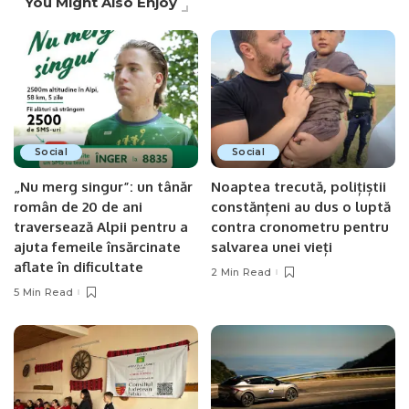
You Might Also Enjoy
Social
Social
„Nu merg singur”: un tânăr
Noaptea trecută, polițiștii
român de 20 de ani
constănțeni au dus o luptă
traversează Alpii pentru a
contra cronometru pentru
ajuta femeile însărcinate
salvarea unei vieți
aflate în dificultate
2 Min Read
5 Min Read