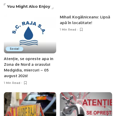
You Might Also Enjoy
Mihail Kogălniceanu: Lipsă
apă în localitate!
1 Min Read
Social
Atenție, se opreste apa in
Zona de Nord a orasului
Medgidia, miercuri – 05
august 2026!
1 Min Read