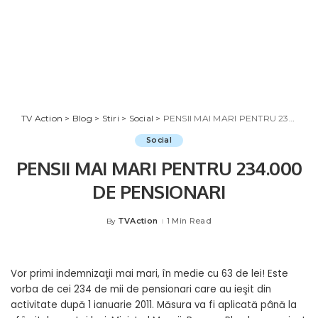
TV Action
>
Blog
>
Stiri
>
Social
>
PENSII MAI MARI PENTRU 234.000 DE PENSIONARI
Social
PENSII MAI MARI PENTRU 234.000
DE PENSIONARI
TVAction
1 Min Read
By
Posted
by
Vor primi indemnizaţii mai mari, în medie cu 63 de lei! Este
vorba de cei 234 de mii de pensionari care au ieşit din
activitate după 1 ianuarie 2011. Măsura va fi aplicată până la