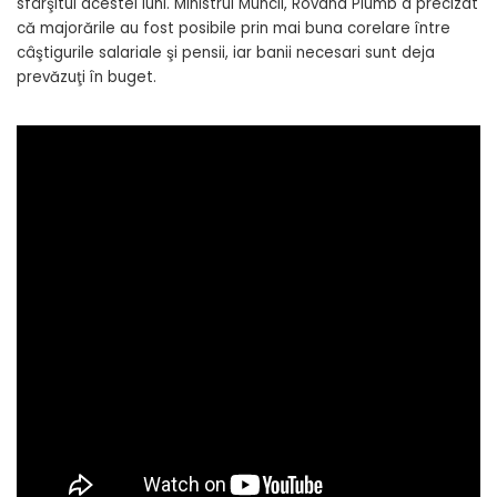
sfârşitul acestei luni. Ministrul Muncii, Rovana Plumb a precizat
că majorările au fost posibile prin mai buna corelare între
câştigurile salariale şi pensii, iar banii necesari sunt deja
prevăzuţi în buget.