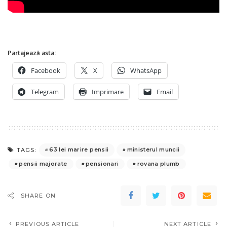
Partajează asta:
Facebook
X
WhatsApp
Telegram
Imprimare
Email
63 lei marire pensii
ministerul muncii
TAGS:
pensii majorate
pensionari
rovana plumb
SHARE ON
PREVIOUS ARTICLE
NEXT ARTICLE