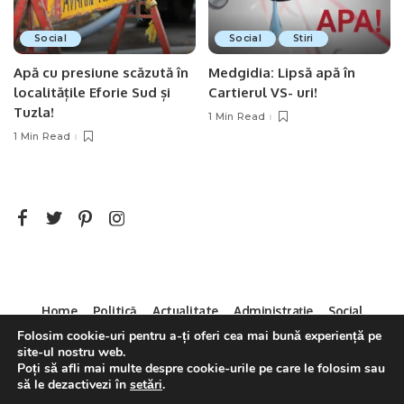
Social
Social
Stiri
Apă cu presiune scăzută în
Medgidia: Lipsă apă în
localitățile Eforie Sud și
Cartierul VS- uri!
Tuzla!
1 Min Read
1 Min Read
Home
Politică
Actualitate
Administrație
Social
Sport
Mica Publicitate
Servicii
Contact
Folosim cookie-uri pentru a-ți oferi cea mai bună experiență pe
site-ul nostru web.
Decizia CNA 286/14.04.2011
Poți să afli mai multe despre cookie-urile pe care le folosim sau
să le dezactivezi în
setări
.