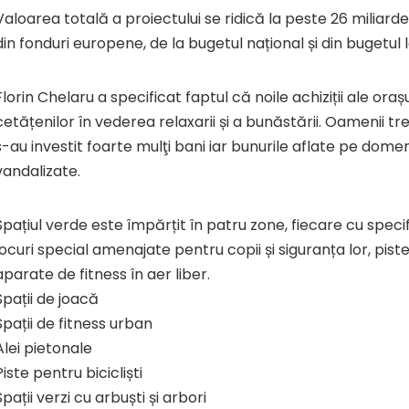
Valoarea totală a proiectului se ridică la peste 26 miliarde l
din fonduri europene, de la bugetul național și din bugetul l
Florin Chelaru a specificat faptul că noile achiziții ale orașul
cetățenilor în vederea relaxarii și a bunăstării. Oamenii t
s-au investit foarte mulţi bani iar bunurile aflate pe domen
vandalizate.
Spațiul verde este împărțit în patru zone, fiecare cu specifi
locuri special amenajate pentru copii și siguranța lor, piste 
aparate de fitness în aer liber.
Spații de joacă
Spații de fitness urban
Alei pietonale
Piste pentru bicicliști
Spații verzi cu arbuști și arbori