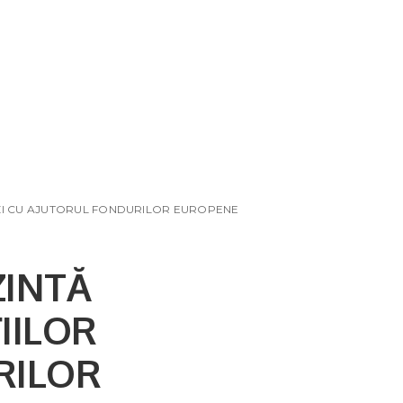
RZI CU AJUTORUL FONDURILOR EUROPENE
ZINTĂ
IILOR
RILOR