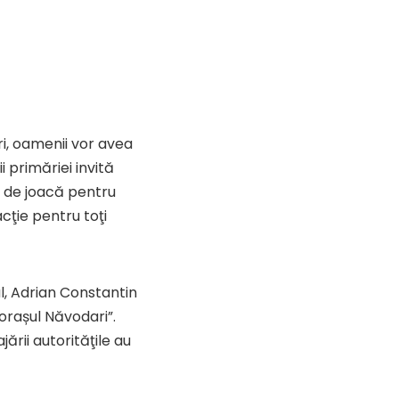
ri, oamenii vor avea
 primăriei invită
oi de joacă pentru
acţie pentru toţi
l, Adrian Constantin
orașul Năvodari”.
rii autorităţile au