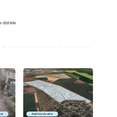
e datele
ie
Administratie