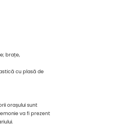
e; brațe,
astică cu plasă de
ii orașului sunt
remonie va fi prezent
iului.