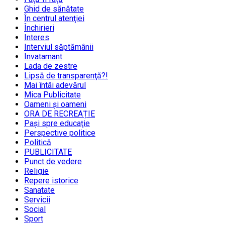
Ghid de sănătate
În centrul atenţiei
Închirieri
Interes
Interviul săptămânii
Invatamant
Lada de zestre
Lipsă de transparenţă?!
Mai întâi adevărul
Mica Publicitate
Oameni şi oameni
ORA DE RECREAȚIE
Paşi spre educaţie
Perspective politice
Politică
PUBLICITATE
Punct de vedere
Religie
Repere istorice
Sanatate
Servicii
Social
Sport