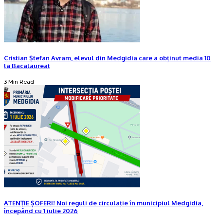
Cristian Ștefan Avram, elevul din Medgidia care a obținut media 10
la Bacalaureat
3 Min Read
ATENȚIE ȘOFERI! Noi reguli de circulație în municipiul Medgidia,
începând cu 1 iulie 2026