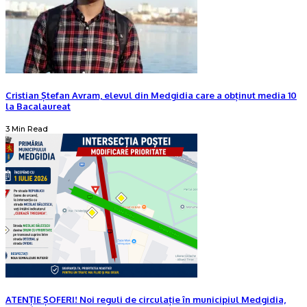
Cristian Ștefan Avram, elevul din Medgidia care a obținut media 10
la Bacalaureat
3 Min Read
ATENȚIE ȘOFERI! Noi reguli de circulație în municipiul Medgidia,