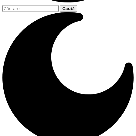
Caută
după: