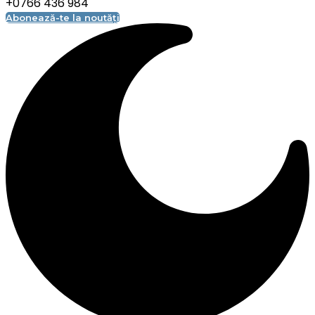
+0766 436 984
Abonează-te la noutăți