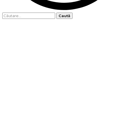
Caută
după: