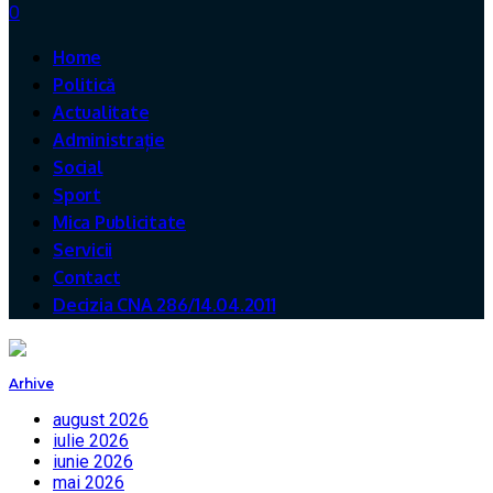
0
Home
Politică
Actualitate
Administrație
Social
Sport
Mica Publicitate
Servicii
Contact
Decizia CNA 286/14.04.2011
Arhive
august 2026
iulie 2026
iunie 2026
mai 2026