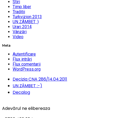
Stiri
Timp liber
Traditii
Turkvizion 2013
UN ZÂMBET :)
Urari 2014
Vânzări
Video
Meta
Autentificare
Flux intrări
Flux comentarii
WordPress.org
Decizia CNA 286/14.04.2011
UN ZÂMBET :-)
Decalog
Adevărul ne elibereaza