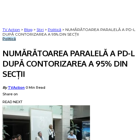
TV Action
>
Blog
>
Stiri
>
Politică
>
NUMĂRĂTOAREA PARALELĂ A PD-L
DUPĂ CONTORIZAREA A 95% DIN SECȚII
Politică
NUMĂRĂTOAREA PARALELĂ A PD-L
DUPĂ CONTORIZAREA A 95% DIN
SECȚII
Posted
By
TVAction
0 Min Read
by
Share on
READ NEXT