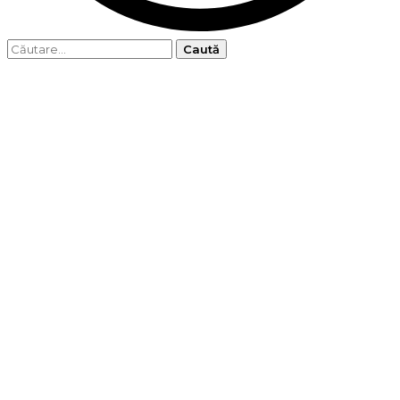
Caută
după: