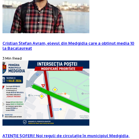
Cristian Ștefan Avram, elevul din Medgidia care a obținut media 10
la Bacalaureat
3 Min Read
ATENȚIE ȘOFERI! Noi reguli de circulație în municipiul Medgidia,