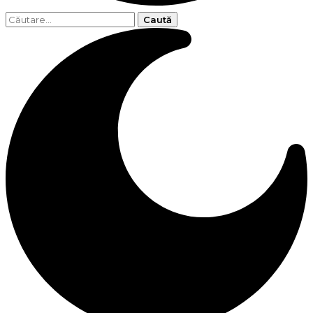
Caută
după: