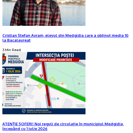
Cristian Ștefan Avram, elevul din Medgidia care a obținut media 10
la Bacalaureat
3 Min Read
ATENȚIE ȘOFERI! Noi reguli de circulație în municipiul Medgidia,
începând cu 1 iulie 2026