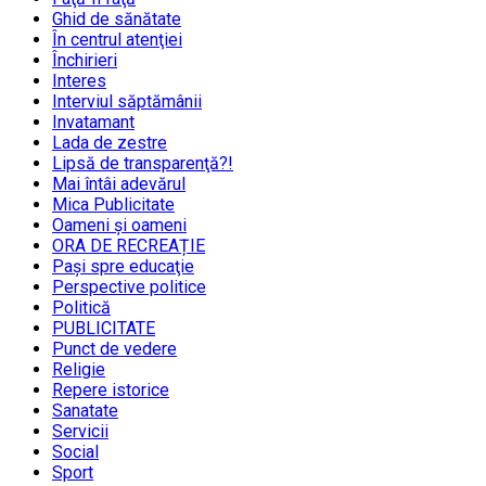
Ghid de sănătate
În centrul atenţiei
Închirieri
Interes
Interviul săptămânii
Invatamant
Lada de zestre
Lipsă de transparenţă?!
Mai întâi adevărul
Mica Publicitate
Oameni şi oameni
ORA DE RECREAȚIE
Paşi spre educaţie
Perspective politice
Politică
PUBLICITATE
Punct de vedere
Religie
Repere istorice
Sanatate
Servicii
Social
Sport