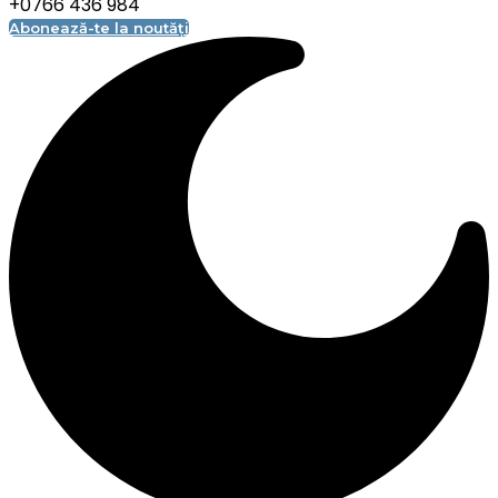
+0766 436 984
Abonează-te la noutăți