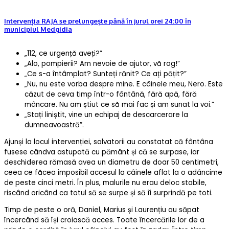
Intervenția RAJA se prelungește până în jurul orei 24:00 în
municipiul Medgidia
„112, ce urgență aveți?”
„Alo, pompierii? Am nevoie de ajutor, vă rog!”
„Ce s-a întâmplat? Sunteți rănit? Ce ați pățit?”
„Nu, nu este vorba despre mine. E câinele meu, Nero. Este
căzut de ceva timp într-o fântână, fără apă, fără
mâncare. Nu am știut ce să mai fac și am sunat la voi.”
„Stați liniștit, vine un echipaj de descarcerare la
dumneavoastră”.
Ajunși la locul intervenției, salvatorii au constatat că fântâna
fusese cândva astupată cu pământ și că se surpase, iar
deschiderea rămasă avea un diametru de doar 50 centimetri,
ceea ce făcea imposibil accesul la câinele aflat la o adâncime
de peste cinci metri. În plus, malurile nu erau deloc stabile,
riscând oricând ca totul să se surpe și să îi surprindă pe toti.
Timp de peste o oră, Daniel, Marius și Laurențiu au săpat
încercând să își croiască acces. Toate încercările lor de a