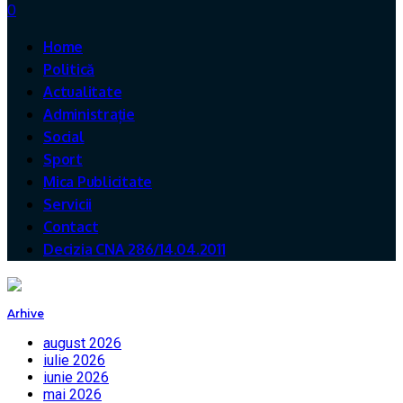
0
Home
Politică
Actualitate
Administrație
Social
Sport
Mica Publicitate
Servicii
Contact
Decizia CNA 286/14.04.2011
Arhive
august 2026
iulie 2026
iunie 2026
mai 2026