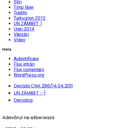
Stiri
Timp liber
Traditii
Turkvizion 2013
UN ZÂMBET :)
Urari 2014
Vânzări
Video
Meta
Autentificare
Flux intrări
Flux comentarii
WordPress.org
Decizia CNA 286/14.04.2011
UN ZÂMBET :-)
Decalog
Adevărul ne elibereaza