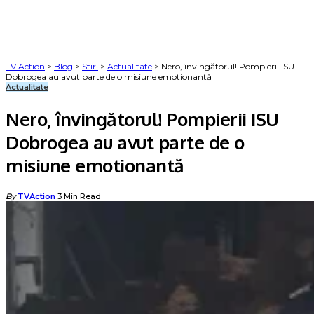
TV Action
>
Blog
>
Stiri
>
Actualitate
>
Nero, învingătorul! Pompierii ISU
Dobrogea au avut parte de o misiune emotionantă
Actualitate
Nero, învingătorul! Pompierii ISU
Dobrogea au avut parte de o
misiune emotionantă
Posted
By
TVAction
3 Min Read
by