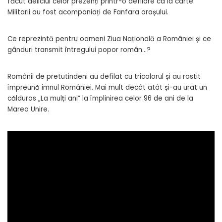
făcut deliciul celor prezenți printr-o defilare ca la carte.
Militarii au fost acompaniați de Fanfara orașului.
Ce reprezintă pentru oameni Ziua Națională a României și ce
gânduri transmit întregului popor român…?
Românii de pretutindeni au defilat cu tricolorul și au rostit
împreună imnul României. Mai mult decât atât și-au urat un
călduros „La mulți ani” la împlinirea celor 96 de ani de la
Marea Unire.