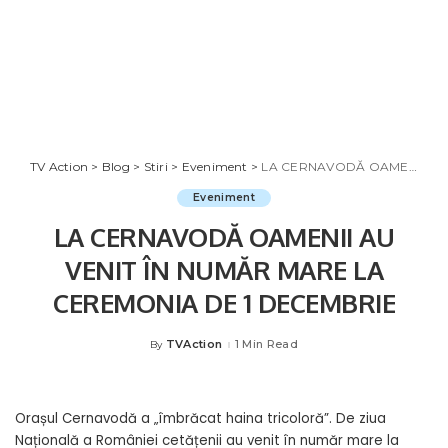
TV Action
>
Blog
>
Stiri
>
Eveniment
>
LA CERNAVODĂ OAMENII AU VENIT ÎN NUMĂR MARE LA CEREMONIA DE 1 DECEMBRIE
Eveniment
LA CERNAVODĂ OAMENII AU
VENIT ÎN NUMĂR MARE LA
CEREMONIA DE 1 DECEMBRIE
TVAction
1 Min Read
By
Posted
by
Orașul Cernavodă a „îmbrăcat haina tricoloră”. De ziua
Națională a României cetățenii au venit în număr mare la