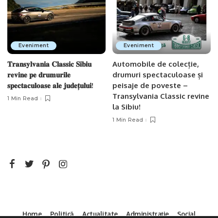
Eveniment
Eveniment
𝐓𝐫𝐚𝐧𝐬𝐲𝐥𝐯𝐚𝐧𝐢𝐚 𝐂𝐥𝐚𝐬𝐬𝐢𝐜 𝐒𝐢𝐛𝐢𝐮
Automobile de colecție,
𝐫𝐞𝐯𝐢𝐧𝐞 𝐩𝐞 𝐝𝐫𝐮𝐦𝐮𝐫𝐢𝐥𝐞
drumuri spectaculoase și
𝐬𝐩𝐞𝐜𝐭𝐚𝐜𝐮𝐥𝐨𝐚𝐬𝐞 𝐚𝐥𝐞 𝐣𝐮𝐝𝐞𝐭̦𝐮𝐥𝐮𝐢!
peisaje de poveste –
Transylvania Classic revine
1 Min Read
la Sibiu!
1 Min Read
Home
Politică
Actualitate
Administrație
Social