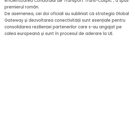
eficientizarea Coridorului de Transport Trans-Caspic”, a spus
premierul român.
De asemenea, cei doi oficiali au subliniat că strategia Global
Gateway și dezvoltarea conectivității sunt esențiale pentru
consolidarea rezilienței partenerilor care s-au angajat pe
calea europeană și sunt în procesul de aderare la UE.