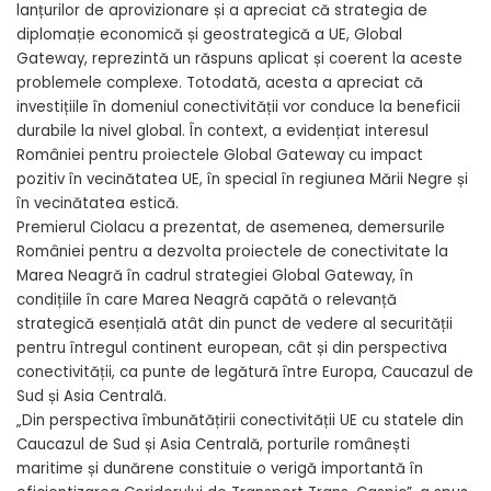
lanțurilor de aprovizionare și a apreciat că strategia de
diplomație economică și geostrategică a UE, Global
Gateway, reprezintă un răspuns aplicat și coerent la aceste
problemele complexe. Totodată, acesta a apreciat că
investițiile în domeniul conectivității vor conduce la beneficii
durabile la nivel global. În context, a evidențiat interesul
României pentru proiectele Global Gateway cu impact
pozitiv în vecinătatea UE, în special în regiunea Mării Negre și
în vecinătatea estică.
Premierul Ciolacu a prezentat, de asemenea, demersurile
României pentru a dezvolta proiectele de conectivitate la
Marea Neagră în cadrul strategiei Global Gateway, în
condițiile în care Marea Neagră capătă o relevanță
strategică esențială atât din punct de vedere al securității
pentru întregul continent european, cât și din perspectiva
conectivității, ca punte de legătură între Europa, Caucazul de
Sud și Asia Centrală.
„Din perspectiva îmbunătățirii conectivității UE cu statele din
Caucazul de Sud și Asia Centrală, porturile românești
maritime și dunărene constituie o verigă importantă în