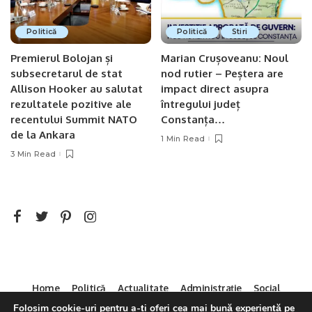
Politică
Politică
Stiri
Premierul Bolojan și
Marian Crușoveanu: Noul
subsecretarul de stat
nod rutier – Peștera are
Allison Hooker au salutat
impact direct asupra
rezultatele pozitive ale
întregului județ
recentului Summit NATO
Constanța…
de la Ankara
1 Min Read
3 Min Read
Home
Politică
Actualitate
Administrație
Social
Sport
Mica Publicitate
Servicii
Contact
Folosim cookie-uri pentru a-ți oferi cea mai bună experiență pe