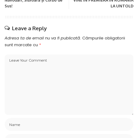
Năvodari, Sibioara și Corbu de
VINE ÎN PREMIERĂ ÎN ROMÂNIA
Sus!
LA UNTOLD
Leave a Reply
Adresa ta de email nu va fi publicată.
Câmpurile obligatorii
sunt marcate cu
*