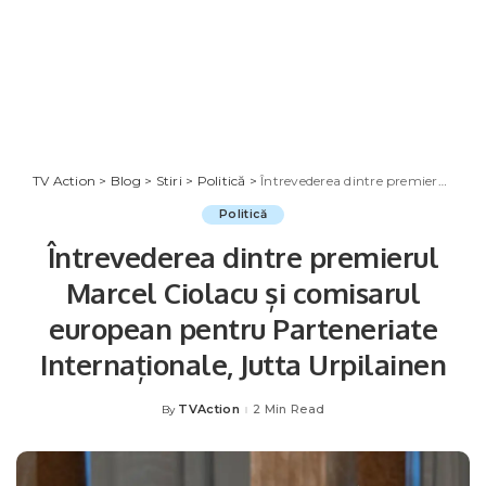
TV Action
>
Blog
>
Stiri
>
Politică
>
Întrevederea dintre premierul Marcel Ciolacu și comisarul european pentru Parteneriate Internaționale, Jutta Urpilainen
Politică
Întrevederea dintre premierul
Marcel Ciolacu și comisarul
european pentru Parteneriate
Internaționale, Jutta Urpilainen
TVAction
2 Min Read
By
Posted
by