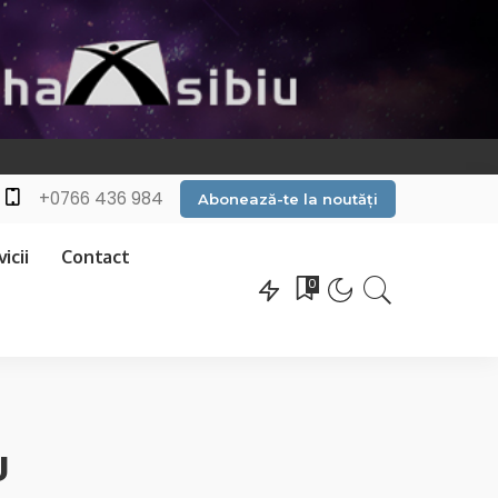
+0766 436 984
Abonează-te la noutăți
icii
Contact
0
u