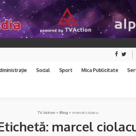
dministrație
Social
Sport
Mica Publicitate
Serv
TV Action
>
Blog
>
marcel ciolacu
Etichetă:
marcel ciolac