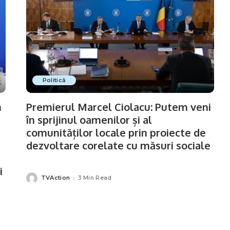
Politică
m
Premierul Marcel Ciolacu: Putem veni
în sprijinul oamenilor și al
comunităților locale prin proiecte de
dezvoltare corelate cu măsuri sociale
i
TVAction
3 Min Read
Posted
by