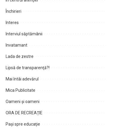
În centrul atenţiei
Închirieri
Interes
Interviul săptămânii
Invatamant
Lada de zestre
Lipsă de transparenţă?!
Mai întâi adevărul
Mica Publicitate
Oameni şi oameni
ORA DE RECREAȚIE
Paşi spre educaţie