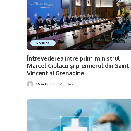
Politică
Întrevederea între prim-ministrul
Marcel Ciolacu și premierul din Saint
Vincent și Grenadine
TVAction
3 Min Read
Posted
by