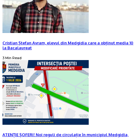
Cristian Ștefan Avram, elevul din Medgidia care a obținut media 10
la Bacalaureat
3 Min Read
ATENȚIE ȘOFERI! Noi reguli de circulație în municipiul Medgidia,