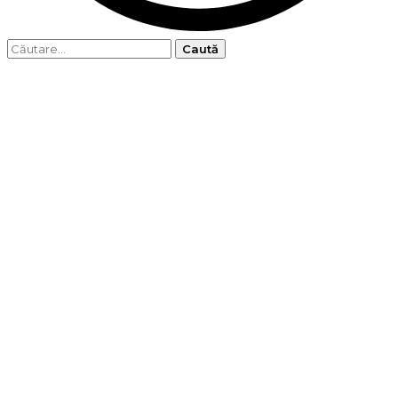
Caută
după: