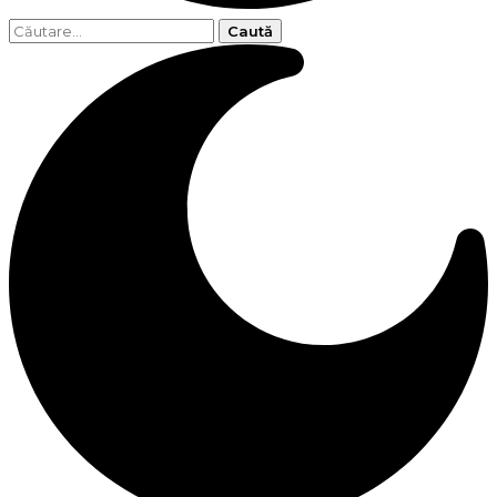
Caută
după: