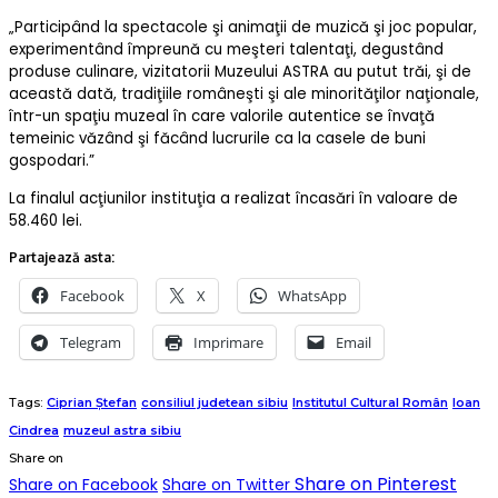
„Participând la spectacole şi animaţii de muzică şi joc popular,
experimentând împreună cu meşteri talentaţi, degustând
produse culinare, vizitatorii Muzeului ASTRA au putut trăi, şi de
această dată, tradiţiile româneşti şi ale minorităţilor naţionale,
într-un spaţiu muzeal în care valorile autentice se învaţă
temeinic văzând şi făcând lucrurile ca la casele de buni
gospodari.”
La finalul acţiunilor instituţia a realizat încasări în valoare de
58.460 lei.
Partajează asta:
Facebook
X
WhatsApp
Telegram
Imprimare
Email
Tags:
Ciprian Ştefan
consiliul judetean sibiu
Institutul Cultural Român
Ioan
Cindrea
muzeul astra sibiu
Share on
Share on Pinterest
Share on Facebook
Share on Twitter