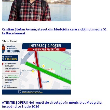
Cristian Ștefan Avram, elevul din Medgidia care a obținut media 10
la Bacalaureat
3 Min Read
ATENȚIE ȘOFERI! Noi reguli de circulație în municipiul Medgidia,
începând cu 1 iulie 2026