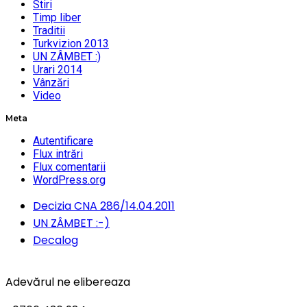
Stiri
Timp liber
Traditii
Turkvizion 2013
UN ZÂMBET :)
Urari 2014
Vânzări
Video
Meta
Autentificare
Flux intrări
Flux comentarii
WordPress.org
Decizia CNA 286/14.04.2011
UN ZÂMBET :-)
Decalog
Adevărul ne elibereaza