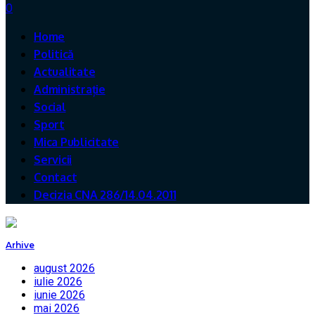
0
Home
Politică
Actualitate
Administrație
Social
Sport
Mica Publicitate
Servicii
Contact
Decizia CNA 286/14.04.2011
Arhive
august 2026
iulie 2026
iunie 2026
mai 2026