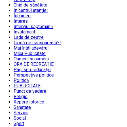
Ghid de sănătate
În centrul atenţiei
Închirieri
Interes
Interviul săptămânii
Invatamant
Lada de zestre
Lipsă de transparenţă?!
Mai întâi adevărul
Mica Publicitate
Oameni şi oameni
ORA DE RECREAȚIE
Paşi spre educaţie
Perspective politice
Politică
PUBLICITATE
Punct de vedere
Religie
Repere istorice
Sanatate
Servicii
Social
Sport