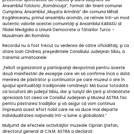
Ansamblul folcloric „Româncuţa”, format din tinerii comunei
Cumpăna, Ansamblul „Muşata Armână” din comuna Mihail
Kogălniceanu, primul ansamblu aromân, ce reînvie într-un mod
autentic valorile acestei comunităţi şi Ansamblul KARASU al
filialei Medgidia a Uniunii Democrate a Tătarilor Turco –
Musulmani din România.
Recordul nu a fost trecut cu vederea de către oficialităţi, şi ca
atare Ioan Cindrea, preşedintele Consiliului Judeţean Sibiu, a
transmis următoarele:
„Felicit organizatorii şi participanţii deopotrivă pentru aceste
două manifestări de excepţie care vin să confirme încă o dată
menirea de păstrător şi continuator pe care muzeul o are în
spaţiul spiritualităţii tradiţionale româneşti. Mă bucur totodată
că locuitorii din judeţul Sibiu, dar şi turiştii din ţară şi străinătate
apreciază tot ceea ce Consiliul Judeţean şi Muzeul ASTRA fac
pentru păstrarea tradiţiilor şi vă asigur că vom continua
împreună acest efort nobil care ne va duce mai departe
individualitatea naţională într-o lume a globalizării.”
Mulţumit de efectele activităţilor muzeale Ciprian Ştefan,
directorul general al C.N.M. ASTRA a declarat: