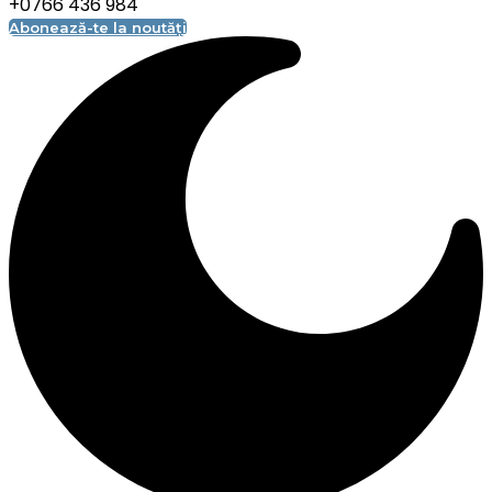
+0766 436 984
Abonează-te la noutăți