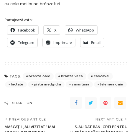
cu cele mai bune brânzeturi .
Partajează asta:
Facebook
X
WhatsApp
Telegram
Imprimare
Email
branza oaie
branza vaca
cascaval
TAGS:
lactate
piata medgidia
smantana
telemea oaie
SHARE ON
PREVIOUS ARTICLE
NEXT ARTICLE
MASCAȚII „AU VIZITAT” MAI
S-AU DAT BANI GREI PENTRU