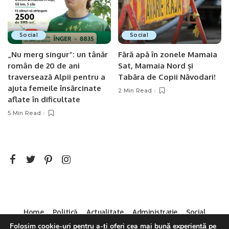
Social
Social
„Nu merg singur”: un tânăr
Fără apă în zonele Mamaia
român de 20 de ani
Sat, Mamaia Nord și
traversează Alpii pentru a
Tabăra de Copii Năvodari!
ajuta femeile însărcinate
2 Min Read
aflate în dificultate
5 Min Read
Home
Politică
Actualitate
Administrație
Social
Sport
Mica Publicitate
Servicii
Contact
Folosim cookie-uri pentru a-ți oferi cea mai bună experiență pe