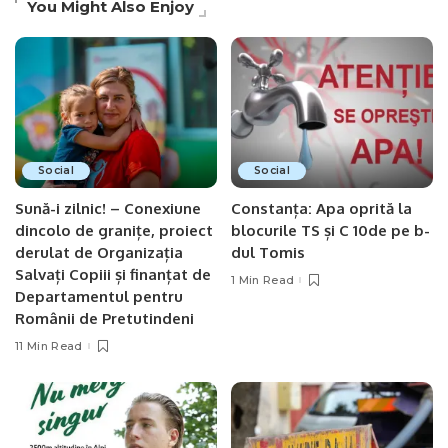
You Might Also Enjoy
Social
Social
Sună-i zilnic! – Conexiune
Constanța: Apa oprită la
dincolo de granițe, proiect
blocurile TS și C 10de pe b-
derulat de Organizația
dul Tomis
Salvați Copiii și finanțat de
1 Min Read
Departamentul pentru
Românii de Pretutindeni
11 Min Read