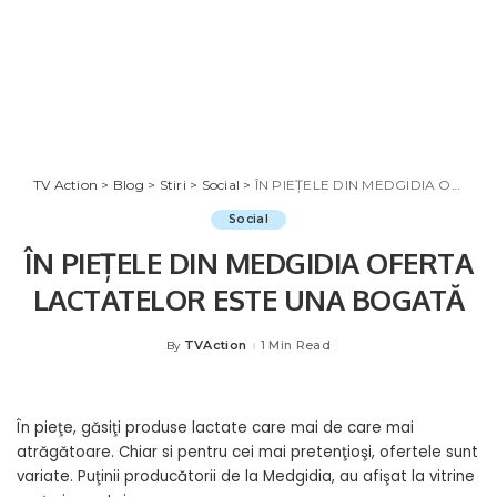
TV Action
>
Blog
>
Stiri
>
Social
>
ÎN PIEȚELE DIN MEDGIDIA OFERTA LACTATELOR ESTE UNA BOGATĂ
Social
ÎN PIEȚELE DIN MEDGIDIA OFERTA
LACTATELOR ESTE UNA BOGATĂ
TVAction
1 Min Read
By
Posted
by
În pieţe, găsiţi produse lactate care mai de care mai
atrăgătoare. Chiar si pentru cei mai pretenţioşi, ofertele sunt
variate. Puţinii producătorii de la Medgidia, au afişat la vitrine