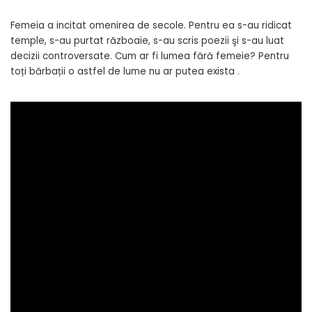
Femeia a incitat omenirea de secole. Pentru ea s-au ridicat
temple, s-au purtat războaie, s-au scris poezii şi s-au luat
decizii controversate. Cum ar fi lumea fără femeie? Pentru
toți bărbații o astfel de lume nu ar putea exista .