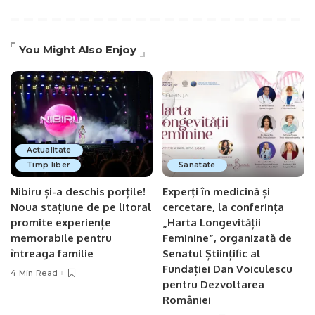
You Might Also Enjoy
Actualitate
Timp liber
Sanatate
Nibiru și-a deschis porțile!
Experți în medicină și
Noua stațiune de pe litoral
cercetare, la conferința
promite experiențe
„Harta Longevității
memorabile pentru
Feminine”, organizată de
întreaga familie
Senatul Științific al
Fundației Dan Voiculescu
4 Min Read
pentru Dezvoltarea
României