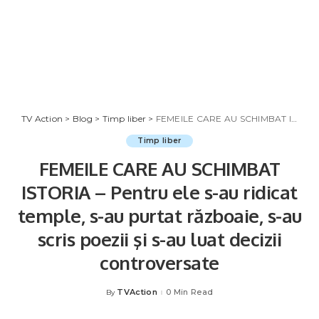
TV Action
>
Blog
>
Timp liber
>
FEMEILE CARE AU SCHIMBAT ISTORIA – Pentru ele s-au ridicat temple, s-au purtat războaie, s-au scris poezii şi s-au luat decizii controversate
Timp liber
FEMEILE CARE AU SCHIMBAT
ISTORIA – Pentru ele s-au ridicat
temple, s-au purtat războaie, s-au
scris poezii şi s-au luat decizii
controversate
TVAction
0 Min Read
By
Posted
by