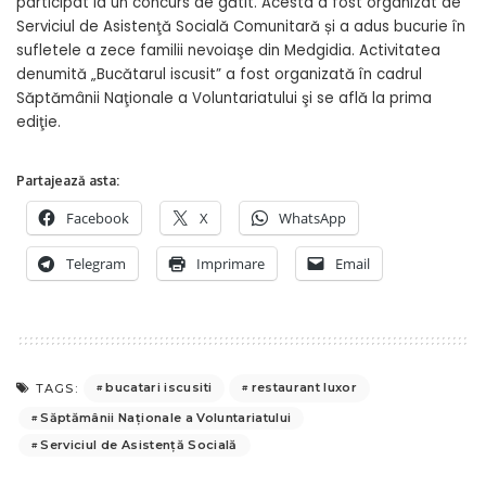
participat la un concurs de gătit. Acesta a fost organizat de
Serviciul de Asistenţă Socială Comunitară și a adus bucurie în
sufletele a zece familii nevoiaşe din Medgidia.
Activitatea
denumită „Bucătarul iscusit” a fost organizată în cadrul
Săptămânii Naţionale a Voluntariatului şi se află la prima
ediţie.
Partajează asta:
Facebook
X
WhatsApp
Telegram
Imprimare
Email
bucatari iscusiti
restaurant luxor
TAGS:
Săptămânii Naţionale a Voluntariatului
Serviciul de Asistenţă Socială