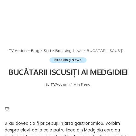
TV Action
>
Blog
>
Stiri
>
Breaking News
>
BUCĂTARII ISCUSIȚI AI MEDGIDIEI
Breaking News
BUCĂTARII ISCUSIȚI AI MEDGIDIEI
TVAction
1 Min Read
By
Posted
by
S-au dovedit a fi pricepuți în arta gastronomică. Vorbim
despre elevii de la cele patru licee din Medgidia care au