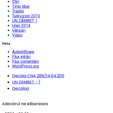
Stiri
Timp liber
Traditii
Turkvizion 2013
UN ZÂMBET :)
Urari 2014
Vânzări
Video
Meta
Autentificare
Flux intrări
Flux comentarii
WordPress.org
Decizia CNA 286/14.04.2011
UN ZÂMBET :-)
Decalog
Adevărul ne elibereaza