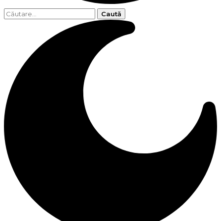
Caută
după: