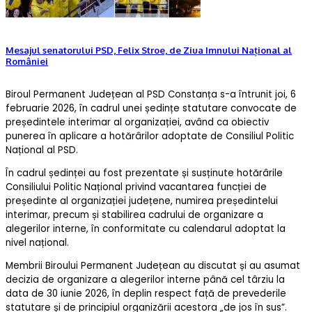
Mesajul senatorului PSD, Felix Stroe, de Ziua Imnului Național al
României
Biroul Permanent Județean al PSD Constanța s-a întrunit joi, 6
februarie 2026, în cadrul unei ședințe statutare convocate de
președintele interimar al organizației, având ca obiectiv
punerea în aplicare a hotărârilor adoptate de Consiliul Politic
Național al PSD.
În cadrul ședinței au fost prezentate și susținute hotărârile
Consiliului Politic Național privind vacantarea funcției de
președinte al organizației județene, numirea președintelui
interimar, precum și stabilirea cadrului de organizare a
alegerilor interne, în conformitate cu calendarul adoptat la
nivel național.
Membrii Biroului Permanent Județean au discutat și au asumat
decizia de organizare a alegerilor interne până cel târziu la
data de 30 iunie 2026, în deplin respect față de prevederile
statutare și de principiul organizării acestora „de jos în sus”.