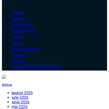
0
Home
Politică
Actualitate
Administrație
Social
Sport
Mica Publicitate
Servicii
Contact
Decizia CNA 286/14.04.2011
Arhive
august 2026
iulie 2026
iunie 2026
mai 2026