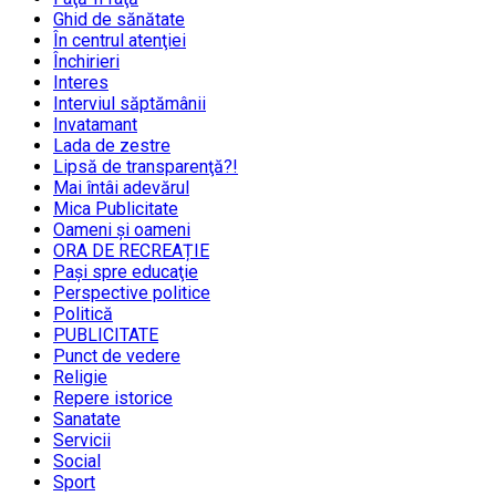
Ghid de sănătate
În centrul atenţiei
Închirieri
Interes
Interviul săptămânii
Invatamant
Lada de zestre
Lipsă de transparenţă?!
Mai întâi adevărul
Mica Publicitate
Oameni şi oameni
ORA DE RECREAȚIE
Paşi spre educaţie
Perspective politice
Politică
PUBLICITATE
Punct de vedere
Religie
Repere istorice
Sanatate
Servicii
Social
Sport