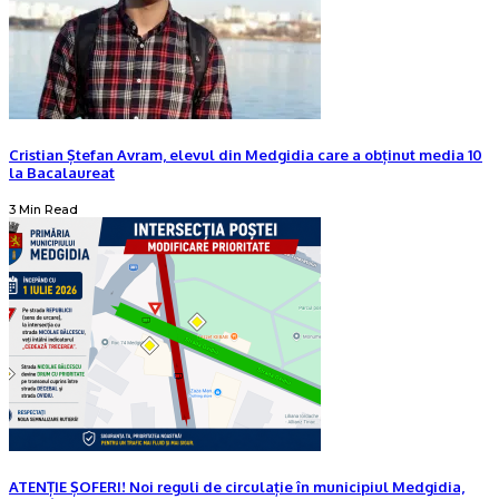
Cristian Ștefan Avram, elevul din Medgidia care a obținut media 10
la Bacalaureat
3 Min Read
ATENȚIE ȘOFERI! Noi reguli de circulație în municipiul Medgidia,