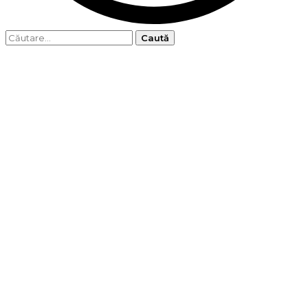
Caută
după: