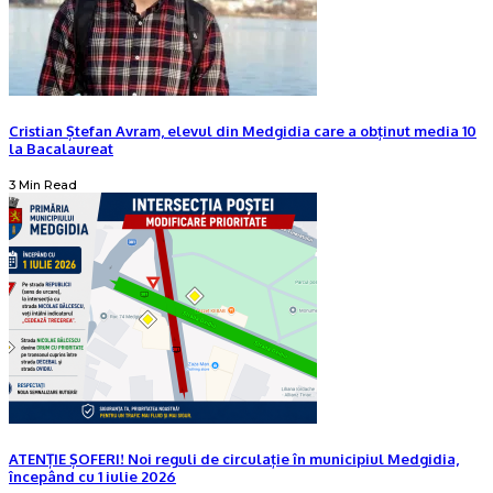
Cristian Ștefan Avram, elevul din Medgidia care a obținut media 10
la Bacalaureat
3 Min Read
ATENȚIE ȘOFERI! Noi reguli de circulație în municipiul Medgidia,
începând cu 1 iulie 2026