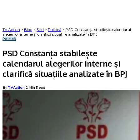
TV Action
>
Blog
>
Stiri
>
Politică
>
PSD Constanța stabilește calendarul
alegerilor interne și clarifică situațiile analizate în BPJ
Politică
PSD Constanța stabilește
calendarul alegerilor interne și
clarifică situațiile analizate în BPJ
Posted
By
TVAction
2 Min Read
by