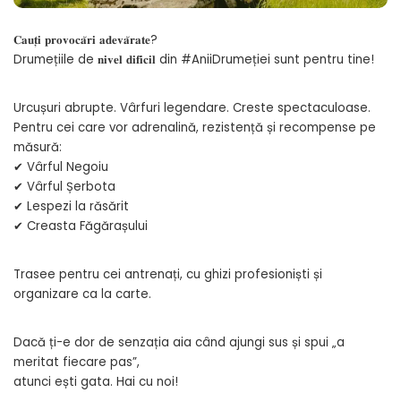
𝐂𝐚𝐮𝐭̦𝐢 𝐩𝐫𝐨𝐯𝐨𝐜𝐚̆𝐫𝐢 𝐚𝐝𝐞𝐯𝐚̆𝐫𝐚𝐭𝐞?
Drumețiile de 𝐧𝐢𝐯𝐞𝐥 𝐝𝐢𝐟𝐢𝐜𝐢𝐥 din #AniiDrumeției sunt pentru tine!
Urcușuri abrupte. Vârfuri legendare. Creste spectaculoase.
Pentru cei care vor adrenalină, rezistență și recompense pe
măsură:
✔ Vârful Negoiu
✔ Vârful Șerbota
✔ Lespezi la răsărit
✔ Creasta Făgărașului
Trasee pentru cei antrenați, cu ghizi profesioniști și
organizare ca la carte.
Dacă ți-e dor de senzația aia când ajungi sus și spui „a
meritat fiecare pas”,
atunci ești gata. Hai cu noi!