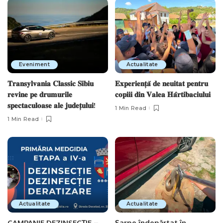
Eveniment
Actualitate
𝐓𝐫𝐚𝐧𝐬𝐲𝐥𝐯𝐚𝐧𝐢𝐚 𝐂𝐥𝐚𝐬𝐬𝐢𝐜 𝐒𝐢𝐛𝐢𝐮
𝐄𝐱𝐩𝐞𝐫𝐢𝐞𝐧𝐭̦𝐚̆ 𝐝𝐞 𝐧𝐞𝐮𝐢𝐭𝐚𝐭 𝐩𝐞𝐧𝐭𝐫𝐮
𝐫𝐞𝐯𝐢𝐧𝐞 𝐩𝐞 𝐝𝐫𝐮𝐦𝐮𝐫𝐢𝐥𝐞
𝐜𝐨𝐩𝐢𝐢𝐢 𝐝𝐢𝐧 𝐕𝐚𝐥𝐞𝐚 𝐇𝐚̂𝐫𝐭𝐢𝐛𝐚𝐜𝐢𝐮𝐥𝐮𝐢
𝐬𝐩𝐞𝐜𝐭𝐚𝐜𝐮𝐥𝐨𝐚𝐬𝐞 𝐚𝐥𝐞 𝐣𝐮𝐝𝐞𝐭̦𝐮𝐥𝐮𝐢!
1 Min Read
1 Min Read
Actualitate
Actualitate
CAMPANIE DEZINSECȚIE –
Șarpe îndepărtat în