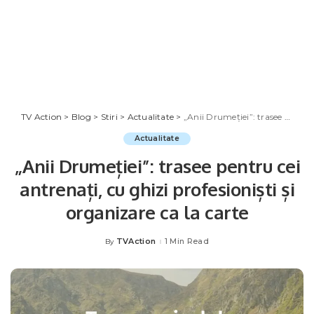
TV Action
>
Blog
>
Stiri
>
Actualitate
>
„Anii Drumeției”: trasee pentru cei antrenați, cu ghizi profesioniști și organizare ca la carte
Actualitate
„Anii Drumeției”: trasee pentru cei
antrenați, cu ghizi profesioniști și
organizare ca la carte
TVAction
1 Min Read
By
Posted
by