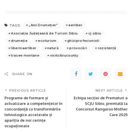
„Anii Drumeției”
aerliber
TAGS:
Asociația Județeană de Turism Sibiu
cj sibiu
drumeție
ecoturism
ghiziprofesionisti
liberinaerliber
natură
provocări
rezistență
trasee montane
visitsibiucounty
SHARE ON
PREVIOUS ARTICLE
NEXT ARTICLE
Programe de formare și
Echipa secției de Prematuri a
actualizare a competențelor în
SCJU Sibiu, premiată la
concordanță cu transformările
Concursul Kangaroo Mother
tehnologice accelerate și
Care 2025
apariția de noi cerințe
ocupaționale