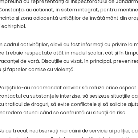
împreună cu reprezentanți ai Inspectoratului de Jandarm
Constanța, au acționat, în sistem integrat, pentru menține
incinta și zona adiacentă unităților de învățământ din oraș
Techirghiol.
În cadrul activităților, elevii au fost informați cu privire la
ce trebuie respectate atât în mediul școlar, cât și în timpul
vacanței de vară. Discuțiile au vizat, în principal, prevenire
a și faptelor comise cu violență.
Polițiștii le-au recomandat elevilor să refuze orice aspec
contactul cu substanțele interzise, să sesizeze situațiile 
cu traficul de droguri, să evite conflictele și să solicite ajut
încredere atunci când se confruntă cu situații de risc.
Nu au trecut neobservați nici câinii de serviciu ai poliției, ca