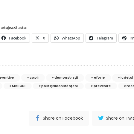
artajează asta:
Facebook
X
WhatsApp
Telegram
Im
eventive
copii
demonstrații
eforie
județul
MISIUNI
polițiștiiconstănțeni
prevenire
rec
Share on Facebook
Share on Twit