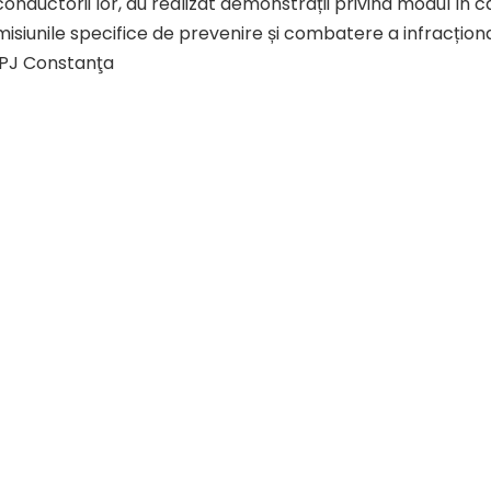
conductorii lor, au realizat demonstrații privind modul în c
misiunile specifice de prevenire și combatere a infracțional
IPJ Constanţa