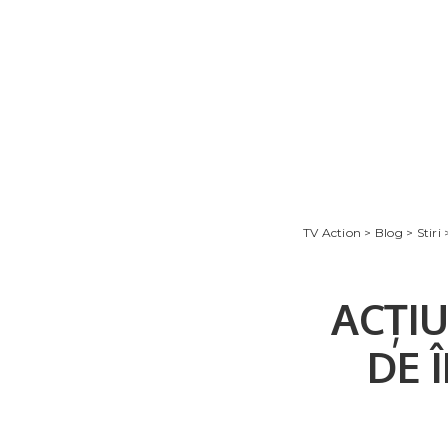
TV Action
>
Blog
>
Stiri
ACȚIU
DE 