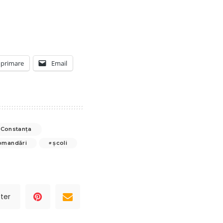
primare
Email
 Constanța
omandări
școli
ter