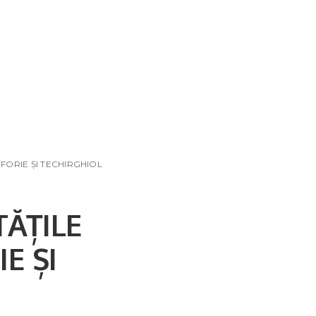
EFORIE ȘI TECHIRGHIOL
TĂȚILE
E ȘI