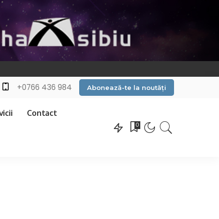
+0766 436 984
Abonează-te la noutăți
icii
Contact
0