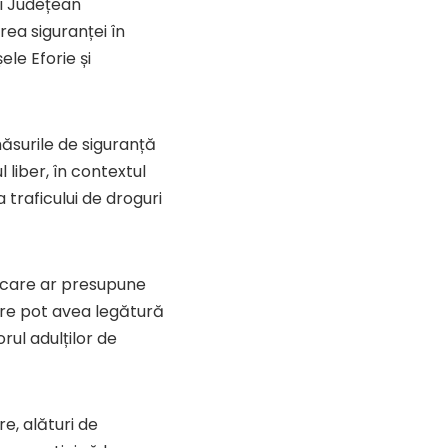
i Județean
rea siguranței în
ele Eforie și
 măsurile de siguranță
 liber, în contextul
a traficului de droguri
t care ar presupune
care pot avea legătură
orul adulților de
re, alături de