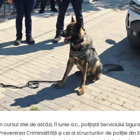
În cursul zilei de astăzi, 11 iunie a.c., polițiștii Serviciului Sig
Prevenirea Criminalității și cei ai structurilor de poliție din E