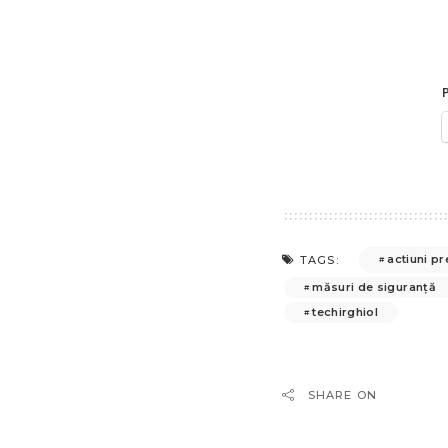
P
actiuni pr
TAGS:
măsuri de siguranță
techirghiol
SHARE ON