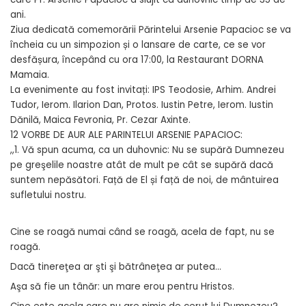
ani.
Ziua dedicată comemorării Părintelui Arsenie Papacioc se va
încheia cu un simpozion și o lansare de carte, ce se vor
desfășura, începând cu ora 17:00, la Restaurant DORNA
Mamaia.
La evenimente au fost invitați: IPS Teodosie, Arhim. Andrei
Tudor, Ierom. Ilarion Dan, Protos. Iustin Petre, Ierom. Iustin
Dănilă, Maica Fevronia, Pr. Cezar Axinte.
12 VORBE DE AUR ALE PARINTELUI ARSENIE PAPACIOC:
,,1. Vă spun acuma, ca un duhovnic: Nu se supără Dumnezeu
pe greşelile noastre atât de mult pe cât se supără dacă
suntem nepăsători. Față de El și față de noi, de mântuirea
sufletului nostru.
Cine se roagă numai când se roagă, acela de fapt, nu se
roagă.
Dacă tinereţea ar şti şi bătrâneţea ar putea…
Aşa să fie un tânăr: un mare erou pentru Hristos.