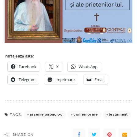
Partajează asta:
Facebook
X
WhatsApp
Telegram
Imprimare
Email
arsenie papacioc
comemorare
testament
TAGS:
SHARE ON