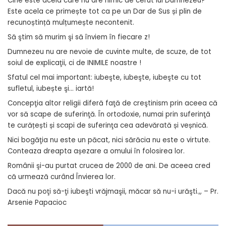
Cine este acela care nu are nimic de cerut lui Dumnezeu?
Este acela ce primește tot ca pe un Dar de Sus și plin de
recunoștință mulțumește necontenit.
Să ştim să murim şi să înviem în fiecare z!
Dumnezeu nu are nevoie de cuvinte multe, de scuze, de tot
soiul de explicaţii, ci de INIMILE noastre !
Sfatul cel mai important: iubeşte, iubeşte, iubeşte cu tot
sufletul, iubește şi… iartă!
Concepţia altor religii diferă faţă de creştinism prin aceea că
vor să scape de suferinţă. În ortodoxie, numai prin suferinţă
te curățești și scapi de suferinţa cea adevărată și veșnică.
Nici bogăţia nu este un păcat, nici sărăcia nu este o virtute.
Conteaza dreapta așezare a omului în folosirea lor.
Românii şi-au purtat crucea de 2000 de ani. De aceea cred
că urmează curând Învierea lor.
Dacă nu poţi să-ţi iubeşti vrăjmaşii, măcar să nu-i urăşti.,, – Pr.
Arsenie Papacioc