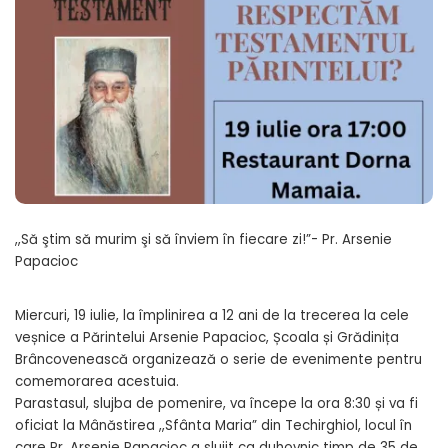
,,Să ştim să murim şi să înviem în fiecare zi!”- Pr. Arsenie
Papacioc
Miercuri, 19 iulie, la împlinirea a 12 ani de la trecerea la cele
veșnice a Părintelui Arsenie Papacioc, Școala și Grădinița
Brâncovenească organizează o serie de evenimente pentru
comemorarea acestuia.
Parastasul, slujba de pomenire, va începe la ora 8:30 și va fi
oficiat la Mânăstirea ,,Sfânta Maria” din Techirghiol, locul în
care Pr. Arsenie Papacioc a slujit ca duhovnic timp de 35 de