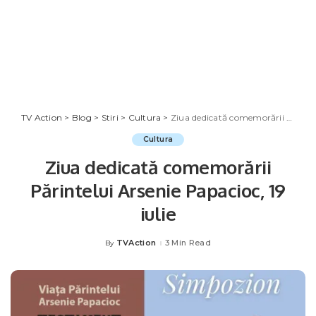
TV Action
>
Blog
>
Stiri
>
Cultura
>
Ziua dedicată comemorării Părintelui Arsenie Papacioc, 19 iulie
Cultura
Ziua dedicată comemorării
Părintelui Arsenie Papacioc, 19
iulie
TVAction
3 Min Read
By
Posted
by