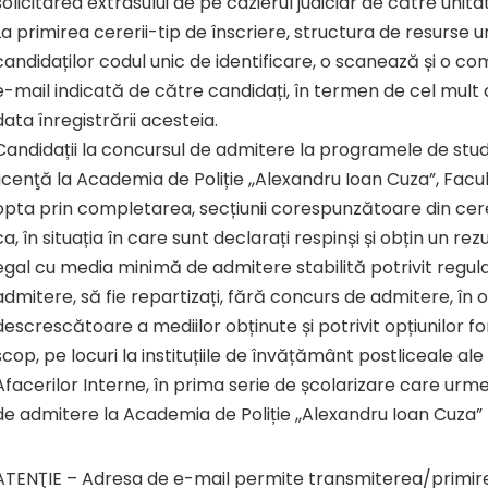
solicitarea extrasului de pe cazierul judiciar de către unit
La primirea cererii-tip de înscriere, structura de resurse 
candidaților codul unic de identificare, o scanează și o c
e-mail indicată de către candidați, în termen de cel mult o
data înregistrării acesteia.
Candidații la concursul de admitere la programele de studi
licenţă la Academia de Poliție ,,Alexandru Ioan Cuza”, Facul
opta prin completarea, secțiunii corespunzătoare din cer
ca, în situația în care sunt declarați respinși și obțin un r
egal cu media minimă de admitere stabilită potrivit regul
admitere, să fie repartizați, fără concurs de admitere, în 
descrescătoare a mediilor obținute și potrivit opțiunilor f
scop, pe locuri la instituțiile de învățământ postliceale ale 
Afacerilor Interne, în prima serie de școlarizare care ur
de admitere la Academia de Poliție ,,Alexandru Ioan Cuza” 
ATENŢIE – Adresa de e-mail permite transmiterea/primir