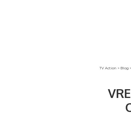
TV Action
>
Blog
VRE