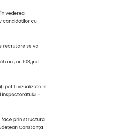
 în vederea
v candidaților cu
 recrutare se va
ân , nr. 108, jud.
 pot fi vizualizate în
 inspectoratului –
 face prin structura
 Județean Constanța