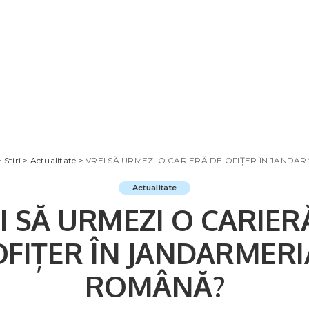
>
Stiri
>
Actualitate
>
VREI SĂ URMEZI O CARIERĂ DE OFIȚER ÎN JAND
Actualitate
I SĂ URMEZI O CARIER
OFIȚER ÎN JANDARMERI
ROMÂNĂ?