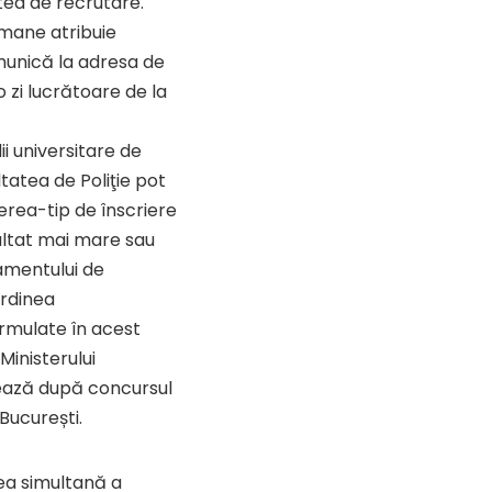
atea de recrutare.
umane atribuie
omunică la adresa de
 zi lucrătoare de la
i universitare de
tatea de Poliţie pot
erea-tip de înscriere
ezultat mai mare sau
amentului de
ordinea
ormulate în acest
Ministerului
mează după concursul
București.
ea simultană a