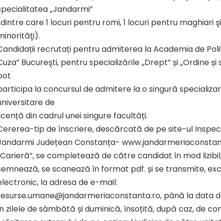
specialitatea „Jandarmi”
(dintre care 1 locuri pentru romi, 1 locuri pentru maghiari şi
minorităţi).
Candidații recrutați pentru admiterea la Academia de Poli
Cuza” Bucureşti, pentru specializările ,,Drept” și ,,Ordine și
pot
participa la concursul de admitere la o singură specializ
universitare de
licență din cadrul unei singure facultăți.
Cererea-tip de înscriere, descărcată de pe site-ul Inspec
Jandarmi Județean Constanța- www.jandarmeriaconstant
,,Carieră”, se completează de către candidat în mod lizibil
semnează, se scanează în format pdf. și se transmite, exc
electronic, la adresa de e-mail:
resurse.umane@jandarmeriaconstanta.ro, până la data de 
în zilele de sâmbătă și duminică, însoțită, după caz, de c