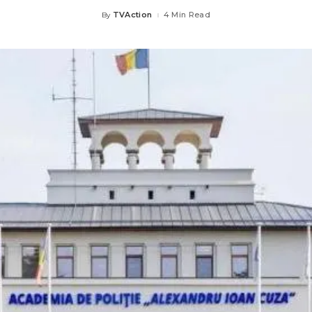
TVAction
4 Min Read
By
Posted
by