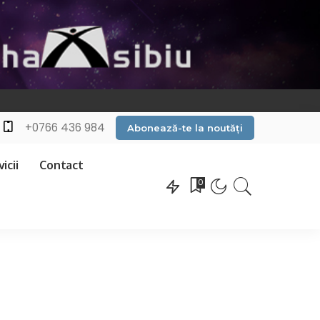
+0766 436 984
Abonează-te la noutăți
icii
Contact
0