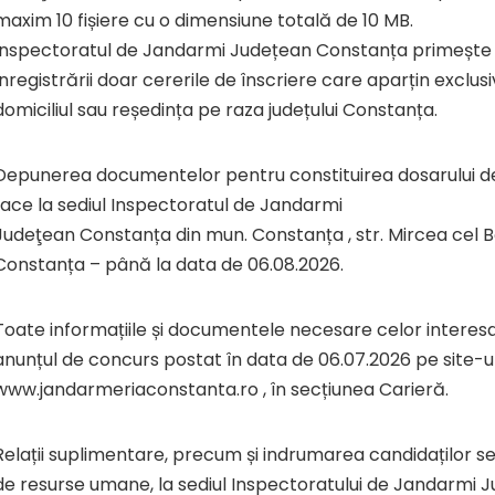
maxim 10 fișiere cu o dimensiune totală de 10 MB.
Inspectoratul de Jandarmi Județean Constanța primește
înregistrării doar cererile de înscriere care aparțin exclusi
domiciliul sau reședința pe raza județului Constanța.
Depunerea documentelor pentru constituirea dosarului de
face la sediul Inspectoratul de Jandarmi
Judeţean Constanța din mun. Constanța , str. Mircea cel Bătr
Constanța – până la data de 06.08.2026.
Toate informațiile și documentele necesare celor interesați
anunțul de concurs postat în data de 06.07.2026 pe site-ul
www.jandarmeriaconstanta.ro , în secțiunea Carieră.
Relații suplimentare, precum și indrumarea candidaților se
de resurse umane, la sediul Inspectoratului de Jandarmi