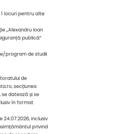
 1 locuri pentru alte
ție „Alexandru Ioan
 siguranță publică”
are/program de studii
toratului de
a.ro, secțiunea
, se datează și se
lusiv în format
24.07.2026, inclusiv
onsimțământul privind