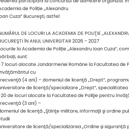
vederea participării la concursul de admitere organizat în
Academia de Poliție „Alexandru
Ioan Cuza” Bucureşti, astfel:
NUMĂRUL DE LOCURI LA ACADEMIA DE POLIŢIE „ALEXANDR
BUCUREŞTI ÎN ANUL UNIVERSITAR 2026 – 2027
Locurile la Academia de Poliție ,,Alexandru Ioan Cuza”, co
bărbați, sunt:
-7 locuri alocate Jandarmeriei Române la Facultatea de P
învăţământul cu
frecvenţă (4 ani) – domeniul de licenţă „Drept”, programul
universitare de licenţă/specializare „Drept”, specialitatea
-20 de locuri alocate la Facultatea de Poliţie pentru învă
frecvenţă (3 ani) –
domeniul de licenţă „Ştiinţe militare, informaţii şi ordine p
studii
universitare de licenţă/specializarea „Ordine şi siguranţă 