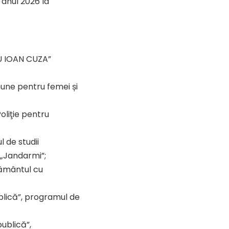
 anul 2026 la
U IOAN CUZA”
mune pentru femei și
oliţie pentru
 de studii
 „Jandarmi”;
ţământul cu
ublică”, programul de
publică”,