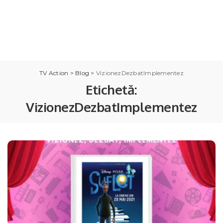
TV Action
>
Blog
>
VizionezDezbatImplementez
Etichetă:
VizionezDezbatImplementez