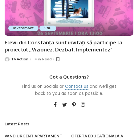
Invatamant
Stiri
Elevii din Constanța sunt invitați să participe la
proiectul ,,Vizionez, Dezbat, Implementez”
TVAction
1 Min Read
Posted
by
Got a Questions?
Find us on Socials or
Contact us
and we’ll get
back to you as soon as possible.
Latest Posts
VÂND URGENT APARTAMENT
OFERTA EDUCAȚIONALĂ A