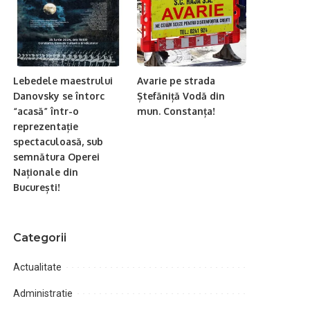
Lebedele maestrului
Avarie pe strada
Danovsky se întorc
Ștefăniță Vodă din
“acasă” într-o
mun. Constanța!
reprezentație
spectaculoasă, sub
semnătura Operei
Naționale din
București!
Categorii
Actualitate
Administratie