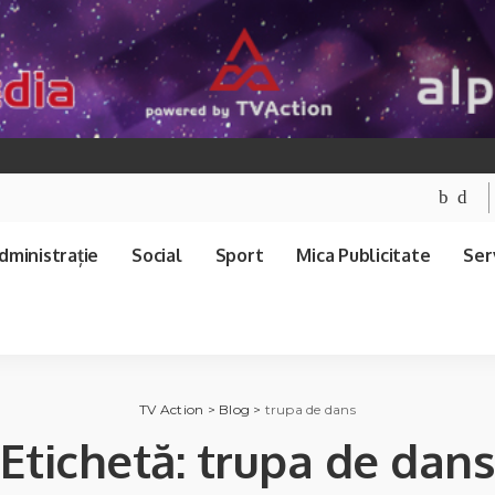
dministrație
Social
Sport
Mica Publicitate
Serv
TV Action
>
Blog
>
trupa de dans
Etichetă:
trupa de dan