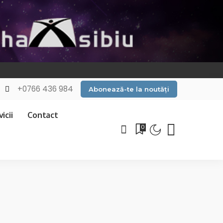
+0766 436 984
Abonează-te la noutăți
icii
Contact
0
s