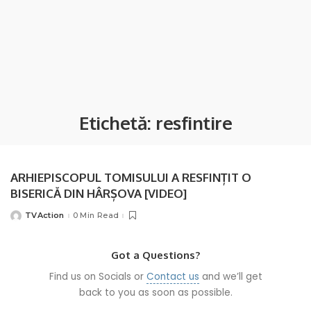
Etichetă:
resfintire
ARHIEPISCOPUL TOMISULUI A RESFINȚIT O
BISERICĂ DIN HÂRȘOVA [VIDEO]
TVAction
0 Min Read
Posted
by
Got a Questions?
Find us on Socials or
Contact us
and we’ll get
back to you as soon as possible.