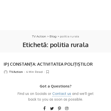
TV Action
>
Blog
>
politia rurala
Etichetă:
politia rurala
IPJ CONSTANȚA: ACTIVITATEA POLIȚIȘTILOR
TVAction
4 Min Read
Posted
by
Got a Questions?
Find us on Socials or
Contact us
and we’ll get
back to you as soon as possible.