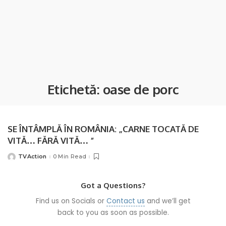
Etichetă:
oase de porc
SE ÎNTÂMPLĂ ÎN ROMÂNIA: „CARNE TOCATĂ DE
VITĂ… FĂRĂ VITĂ… ”
TVAction
0 Min Read
Posted
by
Got a Questions?
Find us on Socials or
Contact us
and we’ll get
back to you as soon as possible.