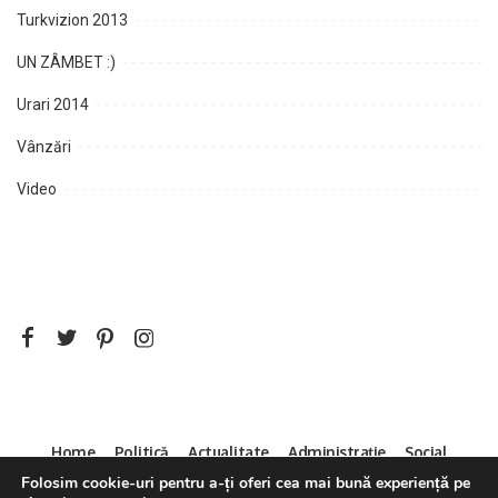
Turkvizion 2013
UN ZÂMBET :)
Urari 2014
Vânzări
Video
Home
Politică
Actualitate
Administrație
Social
Sport
Mica Publicitate
Servicii
Contact
Folosim cookie-uri pentru a-ți oferi cea mai bună experiență pe