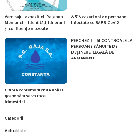
Vernisajul expoziției: Rețeaua
6.516 cazuri noi de persoane
Memoriei – Identități, itinerarii
infectate cu SARS-CoV-2
și confluențe muzeale
PERCHEZIŢII ŞI CONTROALE LA
PERSOANE BĂNUITE DE
DEŢINERE ILEGALĂ DE
ARMAMENT
Citirea consumurilor de apă la
gospodării se va face
trimestrial
Categorii
Actualitate