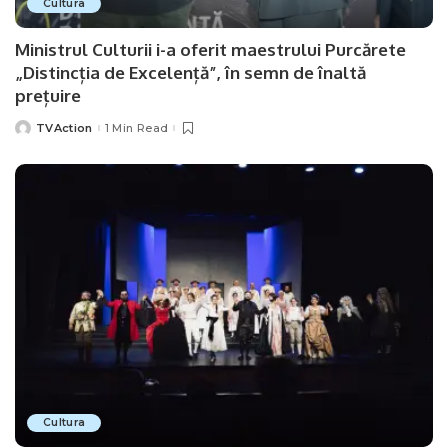
Cultura
Ministrul Culturii i-a oferit maestrului Purcărete
„Distincția de Excelență”, în semn de înaltă
prețuire
TVAction
1 Min Read
Posted
by
Cultura