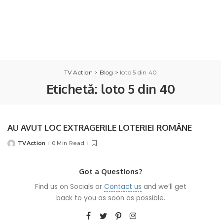
TV Action
>
Blog
>
loto 5 din 40
Etichetă:
loto 5 din 40
AU AVUT LOC EXTRAGERILE LOTERIEI ROMÂNE
TVAction
0 Min Read
Posted
by
Got a Questions?
Find us on Socials or
Contact us
and we’ll get
back to you as soon as possible.