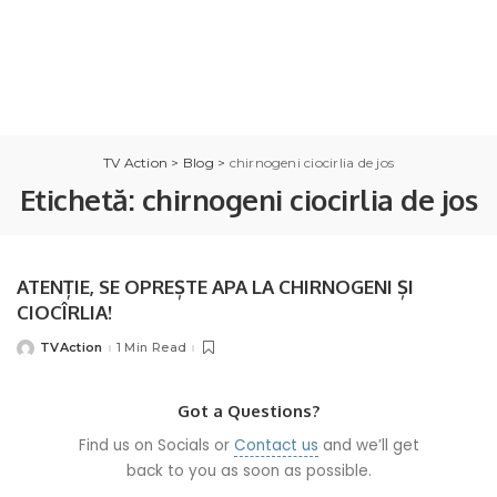
TV Action
>
Blog
>
chirnogeni ciocirlia de jos
Etichetă:
chirnogeni ciocirlia de jos
ATENȚIE, SE OPREȘTE APA LA CHIRNOGENI ȘI
CIOCÎRLIA!
TVAction
1 Min Read
Posted
by
Got a Questions?
Find us on Socials or
Contact us
and we’ll get
back to you as soon as possible.