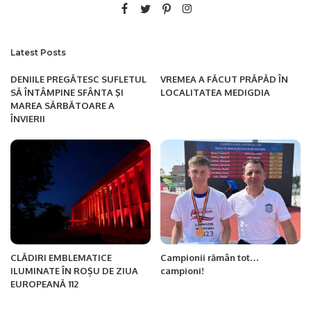
Latest Posts
DENIILE PREGĂTESC SUFLETUL
VREMEA A FĂCUT PRĂPĂD ÎN
SĂ ÎNTÂMPINE SFÂNTA ŞI
LOCALITATEA MEDIGDIA
MAREA SĂRBĂTOARE A
ÎNVIERII
CLĂDIRI EMBLEMATICE
Campionii rămân tot…
ILUMINATE ÎN ROȘU DE ZIUA
campioni!
EUROPEANĂ 112