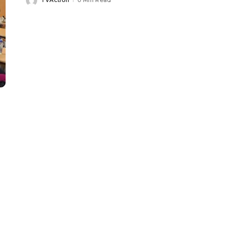
TVAction
0 Min Read
Posted
by