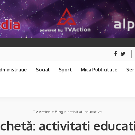
dministrație
Social
Sport
Mica Publicitate
Serv
TV Action
>
Blog
>
activitati educative
ichetă:
activitati educat