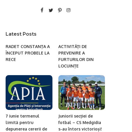
Latest Posts
RADET CONSTANȚA A
ACTIVITĂȚI DE
ÎNCEPUT PROBELE LA
PREVENIRE A
RECE
FURTURILOR DIN
LOCUINȚE
7 iunie termenul
Juniorii secției de
limită pentru
fotbal – CS Medgidia
depunerea cererii de
s-au întors victorioși!