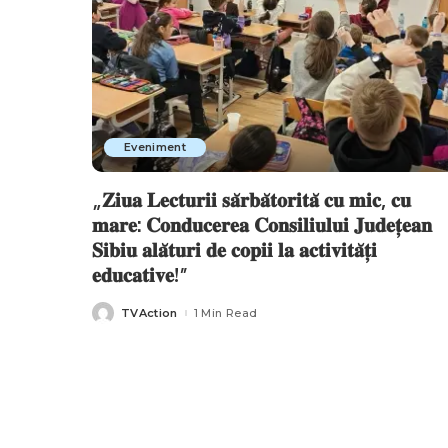
Eveniment
„𝐙𝐢𝐮𝐚 𝐋𝐞𝐜𝐭𝐮𝐫𝐢𝐢 𝐬𝐚̆𝐫𝐛𝐚̆𝐭𝐨𝐫𝐢𝐭𝐚̆ 𝐜𝐮 𝐦𝐢𝐜, 𝐜𝐮
𝐦𝐚𝐫𝐞: 𝐂𝐨𝐧𝐝𝐮𝐜𝐞𝐫𝐞𝐚 𝐂𝐨𝐧𝐬𝐢𝐥𝐢𝐮𝐥𝐮𝐢 𝐉𝐮𝐝𝐞𝐭̦𝐞𝐚𝐧
𝐒𝐢𝐛𝐢𝐮 𝐚𝐥𝐚̆𝐭𝐮𝐫𝐢 𝐝𝐞 𝐜𝐨𝐩𝐢𝐢 𝐥𝐚 𝐚𝐜𝐭𝐢𝐯𝐢𝐭𝐚̆𝐭̦𝐢
𝐞𝐝𝐮𝐜𝐚𝐭𝐢𝐯𝐞!”
TVAction
1 Min Read
Posted
by