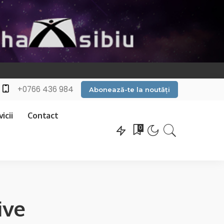
+0766 436 984
Abonează-te la noutăți
icii
Contact
0
ive