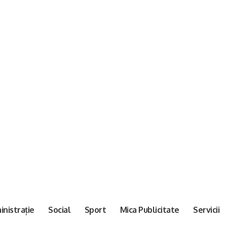
nistrație
Social
Sport
Mica Publicitate
Servicii