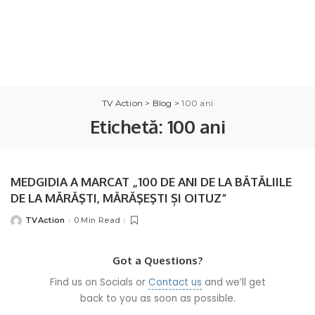
TV Action
>
Blog
>
100 ani
Etichetă:
100 ani
MEDGIDIA A MARCAT „100 DE ANI DE LA BĂTĂLIILE
DE LA MĂRĂŞTI, MĂRĂŞEŞTI ȘI OITUZ”
TVAction
0 Min Read
Posted
by
Got a Questions?
Find us on Socials or
Contact us
and we’ll get
back to you as soon as possible.