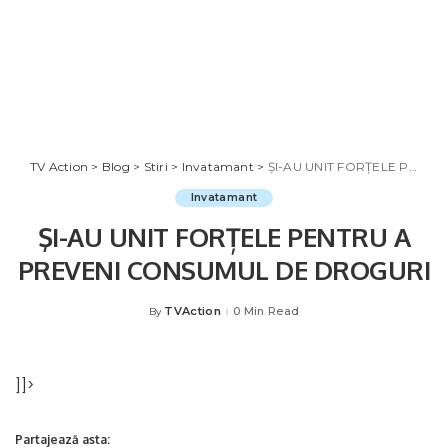
TV Action
>
Blog
>
Stiri
>
Invatamant
>
ŞI-AU UNIT FORȚELE PENTRU A PREVENI CONSUMUL DE DROGURI
Invatamant
ŞI-AU UNIT FORȚELE PENTRU A
PREVENI CONSUMUL DE DROGURI
TVAction
0 Min Read
By
Posted
by
]]>
Partajează asta: