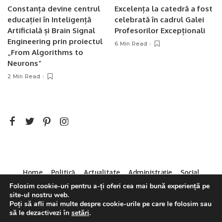
Constanța devine centrul
Excelența la catedră a fost
educației în Inteligență
celebrată în cadrul Galei
Artificială și Brain Signal
Profesorilor Excepționali
Engineering prin proiectul
6 Min Read
„From Algorithms to
Neurons”
2 Min Read
Home
Politică
Actualitate
Administrație
Social
Sport
Mica Publicitate
Servicii
Contact
Folosim cookie-uri pentru a-ți oferi cea mai bună experiență pe
site-ul nostru web.
Decizia CNA 286/14.04.2011
Poți să afli mai multe despre cookie-urile pe care le folosim sau
să le dezactivezi în
setări
.