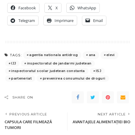
Facebook
X
WhatsApp
Telegram
Imprimare
Email
agentia nationala antidrog
ana
elevi
TAGS:
IJJ
inspectoratul de jandarmi judetean
inspectoratul scolar judetean constanta
ISJ
parteneriat
prevenirea consumului de droguri
SHARE ON
PREVIOUS ARTICLE
NEXT ARTICLE
CAPSULA CARE FILMEAZĂ
AVANTAJELE ALIMENTAȚIEI BIO
TUMORI