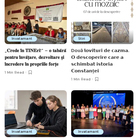
Invatamant
Stiri
„𝐂𝐫𝐞𝐝𝐞 𝐢̂𝐧 𝐓𝐈𝐍𝐄𝐫𝐢!” – 𝐨 𝐭𝐚𝐛𝐚̆𝐫𝐚̆
Două 𝗹𝗼𝘃𝗶𝘁𝘂𝗿𝗶 𝗱𝗲 𝗰𝗮𝘇𝗺𝗮.
𝐩𝐞𝐧𝐭𝐫𝐮 𝐢̂𝐧𝐯𝐚̆𝐭̦𝐚𝐫𝐞, 𝐝𝐞𝐳𝐯𝐨𝐥𝐭𝐚𝐫𝐞 𝐬̦𝐢
𝗢 𝗱𝗲𝘀𝗰𝗼𝗽𝗲𝗿𝗶𝗿𝗲 𝗰𝗮𝗿𝗲 𝗮
𝐢̂𝐧𝐜𝐫𝐞𝐝𝐞𝐫𝐞 𝐢̂𝐧 𝐩𝐫𝐨𝐩𝐫𝐢𝐢𝐥𝐞 𝐟𝐨𝐫𝐭̦𝐞
𝘀𝗰𝗵𝗶𝗺𝗯𝗮𝘁 𝗶𝘀𝘁𝗼𝗿𝗶𝗮
𝗖𝗼𝗻𝘀𝘁𝗮𝗻ț𝗲𝗶
1 Min Read
1 Min Read
Invatamant
Invatamant