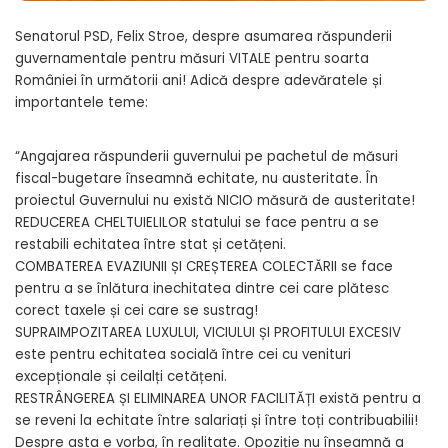
Senatorul PSD, Felix Stroe, despre asumarea răspunderii
guvernamentale pentru măsuri VITALE pentru soarta
României în următorii ani! Adică despre adevăratele și
importantele teme:
“Angajarea răspunderii guvernului pe pachetul de măsuri
fiscal-bugetare înseamnă echitate, nu austeritate. În
proiectul Guvernului nu există NICIO măsură de austeritate!
REDUCEREA CHELTUIELILOR statului se face pentru a se
restabili echitatea între stat și cetățeni.
COMBATEREA EVAZIUNII ȘI CREȘTEREA COLECTĂRII se face
pentru a se înlătura inechitatea dintre cei care plătesc
corect taxele și cei care se sustrag!
SUPRAIMPOZITAREA LUXULUI, VICIULUI ȘI PROFITULUI EXCESIV
este pentru echitatea socială între cei cu venituri
excepționale și ceilalți cetățeni.
RESTRÂNGEREA ȘI ELIMINAREA UNOR FACILITĂȚI există pentru a
se reveni la echitate între salariați și între toți contribuabilii!
Despre asta e vorba, în realitate. Opoziție nu înseamnă a