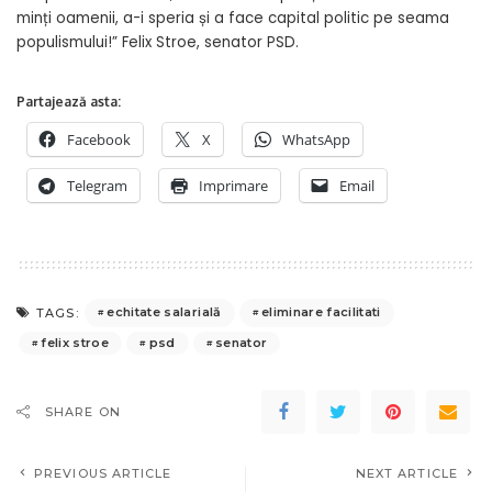
minți oamenii, a-i speria și a face capital politic pe seama
populismului!” Felix Stroe, senator PSD.
Partajează asta:
Facebook
X
WhatsApp
Telegram
Imprimare
Email
echitate salarială
eliminare facilitati
TAGS:
felix stroe
psd
senator
SHARE ON
PREVIOUS ARTICLE
NEXT ARTICLE