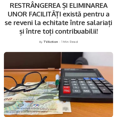
RESTRÂNGEREA ȘI ELIMINAREA
UNOR FACILITĂȚI există pentru a
se reveni la echitate între salariați
și între toți contribuabilii!
TVAction
1 Min Read
By
Posted
by