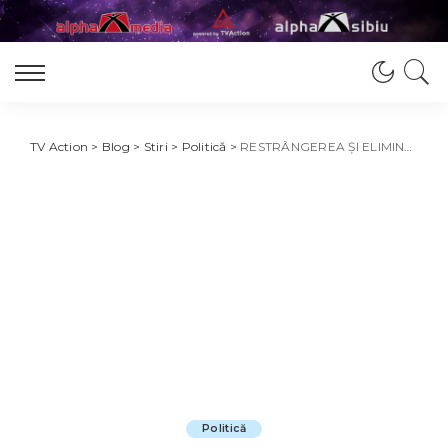
TV Action
>
Blog
>
Stiri
>
Politică
>
RESTRÂNGEREA ȘI ELIMINAREA UNOR FACILITĂȚI există pentru a se reveni la echitate între salariați și între toți contribuabilii!
Politică