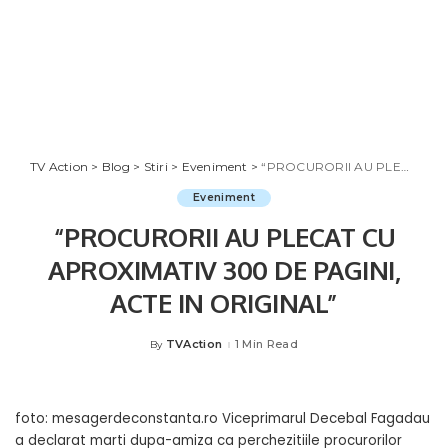
TV Action
>
Blog
>
Stiri
>
Eveniment
>
“PROCURORII AU PLECAT CU APROXIMATIV 300 DE PAGINI, ACTE IN ORIGINAL”
Eveniment
“PROCURORII AU PLECAT CU
APROXIMATIV 300 DE PAGINI,
ACTE IN ORIGINAL”
TVAction
1 Min Read
By
Posted
by
foto: mesagerdeconstanta.ro Viceprimarul Decebal Fagadau
a declarat marti dupa-amiza ca perchezitiile procurorilor