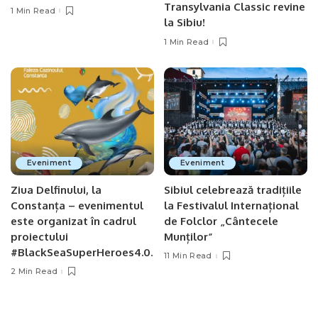
Transylvania Classic revine
1 Min Read
la Sibiu!
1 Min Read
Eveniment
Eveniment
Ziua Delfinului, la
Sibiul celebrează tradițiile
Constanța – evenimentul
la Festivalul Internațional
este organizat în cadrul
de Folclor „Cântecele
proiectului
Munților”
#BlackSeaSuperHeroes4.0.
11 Min Read
2 Min Read