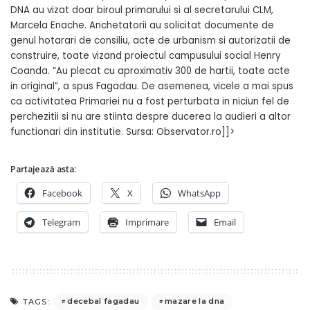
DNA au vizat doar biroul primarului si al secretarului CLM,
Marcela Enache. Anchetatorii au solicitat documente de
genul hotarari de consiliu, acte de urbanism si autorizatii de
construire, toate vizand proiectul campusului social Henry
Coanda. “Au plecat cu aproximativ 300 de hartii, toate acte
in original”, a spus Fagadau. De asemenea, vicele a mai spus
ca activitatea Primariei nu a fost perturbata in niciun fel de
perchezitii si nu are stiinta despre ducerea la audieri a altor
functionari din institutie. Sursa: Observator.ro]]>
Partajează asta:
Facebook
X
WhatsApp
Telegram
Imprimare
Email
decebal fagadau
mazare la dna
TAGS: