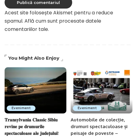
Acest site folosește Akismet pentru a reduce
spamul.
Află cum sunt procesate datele
comentariilor tale
.
You Might Also Enjoy
Eveniment
Eveniment
𝐓𝐫𝐚𝐧𝐬𝐲𝐥𝐯𝐚𝐧𝐢𝐚 𝐂𝐥𝐚𝐬𝐬𝐢𝐜 𝐒𝐢𝐛𝐢𝐮
Automobile de colecție,
𝐫𝐞𝐯𝐢𝐧𝐞 𝐩𝐞 𝐝𝐫𝐮𝐦𝐮𝐫𝐢𝐥𝐞
drumuri spectaculoase și
𝐬𝐩𝐞𝐜𝐭𝐚𝐜𝐮𝐥𝐨𝐚𝐬𝐞 𝐚𝐥𝐞 𝐣𝐮𝐝𝐞𝐭̦𝐮𝐥𝐮𝐢!
peisaje de poveste –