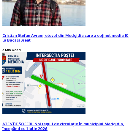
Cristian Ștefan Avram, elevul din Medgidia care a obținut media 10
la Bacalaureat
3 Min Read
ATENȚIE ȘOFERI! Noi reguli de circulație în municipiul Medgidia,
începând cu 1 iulie 2026