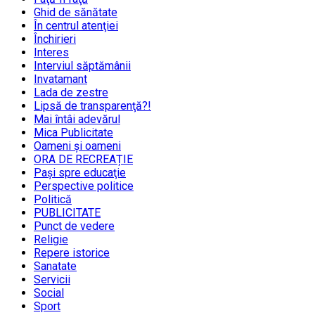
Ghid de sănătate
În centrul atenţiei
Închirieri
Interes
Interviul săptămânii
Invatamant
Lada de zestre
Lipsă de transparenţă?!
Mai întâi adevărul
Mica Publicitate
Oameni şi oameni
ORA DE RECREAȚIE
Paşi spre educaţie
Perspective politice
Politică
PUBLICITATE
Punct de vedere
Religie
Repere istorice
Sanatate
Servicii
Social
Sport