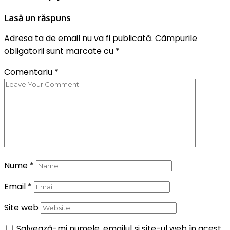
Lasă un răspuns
Adresa ta de email nu va fi publicată.
Câmpurile
obligatorii sunt marcate cu
*
Comentariu
*
Nume
*
Email
*
Site web
Salvează-mi numele, emailul și site-ul web în acest