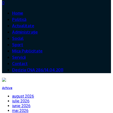
0
Home
Politică
Actualitate
Administrație
Social
Sport
Mica Publicitate
Servicii
Contact
Decizia CNA 286/14.04.2011
Arhive
august 2026
iulie 2026
iunie 2026
mai 2026