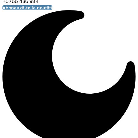
+0766 436 984
Abonează-te la noutăți