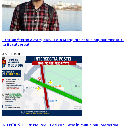
Cristian Ștefan Avram, elevul din Medgidia care a obținut media 10
la Bacalaureat
3 Min Read
ATENȚIE ȘOFERI! Noi reguli de circulație în municipiul Medgidia,