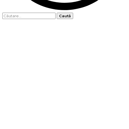
Caută
după: