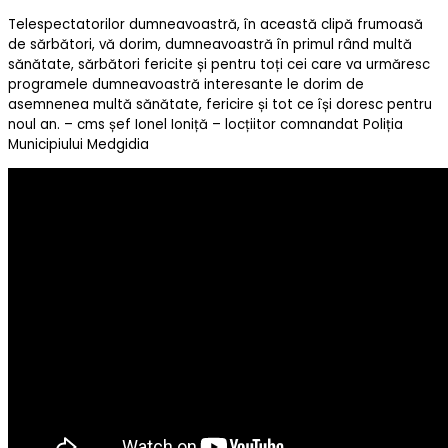
Telespectatorilor dumneavoastră, în această clipă frumoasă
de sărbători, vă dorim, dumneavoastră în primul rând multă
sănătate, sărbători fericite și pentru toți cei care va urmăresc
programele dumneavoastră interesante le dorim de
asemnenea multă sănătate, fericire și tot ce își doresc pentru
noul an. – cms șef Ionel Ioniță – locțiitor comnandat Poliția
Municipiului Medgidia