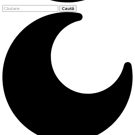
Caută
după: