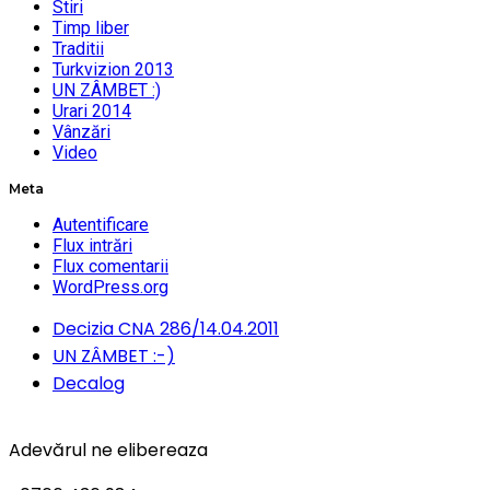
Stiri
Timp liber
Traditii
Turkvizion 2013
UN ZÂMBET :)
Urari 2014
Vânzări
Video
Meta
Autentificare
Flux intrări
Flux comentarii
WordPress.org
Decizia CNA 286/14.04.2011
UN ZÂMBET :-)
Decalog
Adevărul ne elibereaza