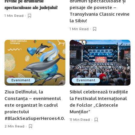
𝐫𝐞𝐯𝐢𝐧𝐞 𝐩𝐞 𝐝𝐫𝐮𝐦𝐮𝐫𝐢𝐥𝐞
drumuri spectaculoase și
𝐬𝐩𝐞𝐜𝐭𝐚𝐜𝐮𝐥𝐨𝐚𝐬𝐞 𝐚𝐥𝐞 𝐣𝐮𝐝𝐞𝐭̦𝐮𝐥𝐮𝐢!
peisaje de poveste –
Transylvania Classic revine
1 Min Read
la Sibiu!
1 Min Read
Eveniment
Eveniment
Ziua Delfinului, la
Sibiul celebrează tradițiile
Constanța – evenimentul
la Festivalul Internațional
este organizat în cadrul
de Folclor „Cântecele
proiectului
Munților”
#BlackSeaSuperHeroes4.0.
11 Min Read
2 Min Read