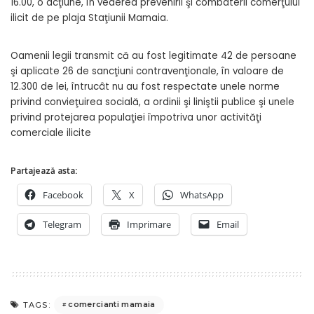
16.00, o acţiune, în vederea prevenirii şi combaterii comerţului
ilicit de pe plaja Staţiunii Mamaia.
Oamenii legii transmit că au fost legitimate 42 de persoane
şi aplicate 26 de sancţiuni contravenţionale, în valoare de
12.300 de lei, întrucât nu au fost respectate unele norme
privind convieţuirea socială, a ordinii şi liniştii publice şi unele
privind protejarea populaţiei împotriva unor activităţi
comerciale ilicite
Partajează asta:
Facebook
X
WhatsApp
Telegram
Imprimare
Email
comercianti mamaia
TAGS: