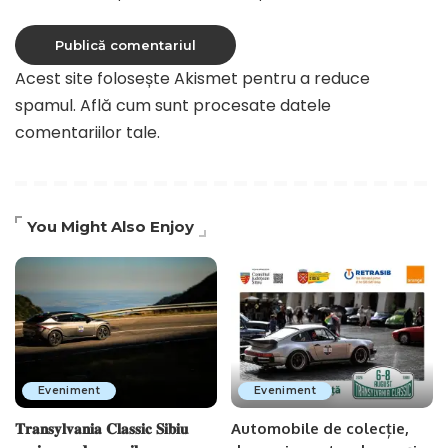
Acest site folosește Akismet pentru a reduce
spamul.
Află cum sunt procesate datele
comentariilor tale
.
You Might Also Enjoy
Eveniment
Eveniment
𝐓𝐫𝐚𝐧𝐬𝐲𝐥𝐯𝐚𝐧𝐢𝐚 𝐂𝐥𝐚𝐬𝐬𝐢𝐜 𝐒𝐢𝐛𝐢𝐮
Automobile de colecție,