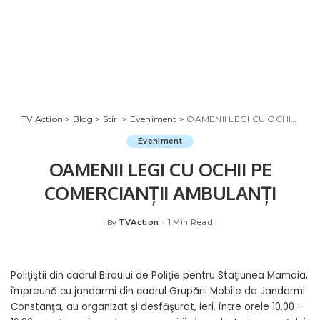
TV Action
>
Blog
>
Stiri
>
Eveniment
>
OAMENII LEGI CU OCHII PE COMERCIANȚII AMBULANȚI
Eveniment
OAMENII LEGI CU OCHII PE
COMERCIANȚII AMBULANȚI
TVAction
1 Min Read
By
Posted
by
Poliţiştii din cadrul Biroului de Poliţie pentru Staţiunea Mamaia,
împreună cu jandarmi din cadrul Grupării Mobile de Jandarmi
Constanţa, au organizat şi desfăşurat, ieri, între orele 10.00 –