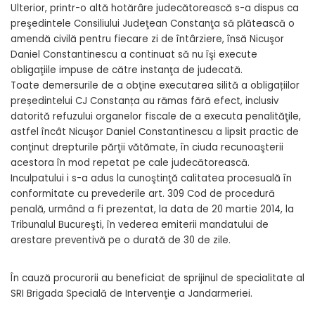
Ulterior, printr-o altă hotărâre judecătorească s-a dispus ca
preşedintele Consiliului Judeţean Constanţa să plătească o
amendă civilă pentru fiecare zi de întârziere, însă Nicuşor
Daniel Constantinescu a continuat să nu îşi execute
obligaţiile impuse de către instanţa de judecată.
Toate demersurile de a obţine executarea silită a obligațiilor
președintelui CJ Constanța au rămas fără efect, inclusiv
datorită refuzului organelor fiscale de a executa penalităţile,
astfel încât Nicuşor Daniel Constantinescu a lipsit practic de
conţinut drepturile părţii vătămate, în ciuda recunoaşterii
acestora în mod repetat pe cale judecătorească.
Inculpatului i s-a adus la cunoştinţă calitatea procesuală în
conformitate cu prevederile art. 309 Cod de procedură
penală, urmând a fi prezentat, la data de 20 martie 2014, la
Tribunalul Bucureşti, în vederea emiterii mandatului de
arestare preventivă pe o durată de 30 de zile.
În cauză procurorii au beneficiat de sprijinul de specialitate al
SRI Brigada Specială de Intervenţie a Jandarmeriei.