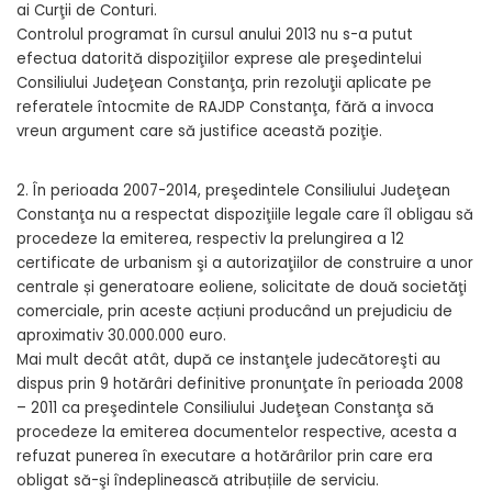
ai Curţii de Conturi.
Controlul programat în cursul anului 2013 nu s-a putut
efectua datorită dispoziţiilor exprese ale preşedintelui
Consiliului Judeţean Constanţa, prin rezoluţii aplicate pe
referatele întocmite de RAJDP Constanţa, fără a invoca
vreun argument care să justifice această poziţie.
2. În perioada 2007-2014, preşedintele Consiliului Judeţean
Constanţa nu a respectat dispoziţiile legale care îl obligau să
procedeze la emiterea, respectiv la prelungirea a 12
certificate de urbanism şi a autorizaţiilor de construire a unor
centrale și generatoare eoliene, solicitate de două societăţi
comerciale, prin aceste acțiuni producând un prejudiciu de
aproximativ 30.000.000 euro.
Mai mult decât atât, după ce instanţele judecătoreşti au
dispus prin 9 hotărâri definitive pronunţate în perioada 2008
– 2011 ca preşedintele Consiliului Judeţean Constanţa să
procedeze la emiterea documentelor respective, acesta a
refuzat punerea în executare a hotărârilor prin care era
obligat să-şi îndeplinească atribuțiile de serviciu.