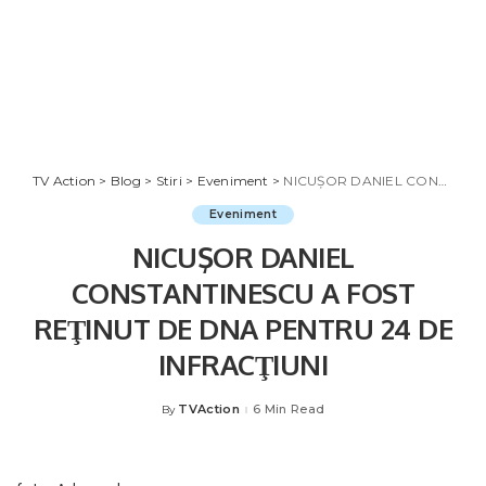
TV Action
>
Blog
>
Stiri
>
Eveniment
>
NICUŞOR DANIEL CONSTANTINESCU A FOST REŢINUT DE DNA PENTRU 24 DE INFRACŢIUNI
Eveniment
NICUŞOR DANIEL
CONSTANTINESCU A FOST
REŢINUT DE DNA PENTRU 24 DE
INFRACŢIUNI
TVAction
6 Min Read
By
Posted
by