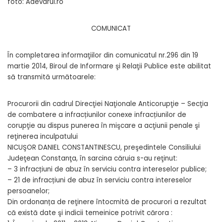
foto: Adevarul.ro
COMUNICAT
În completarea informaţiilor din comunicatul nr.296 din 19
martie 2014, Biroul de Informare şi Relaţii Publice este abilitat
să transmită următoarele:
Procurorii din cadrul Direcţiei Naţionale Anticorupţie – Secţia
de combatere a infracțiunilor conexe infracțiunilor de
corupţie au dispus punerea în mişcare a acţiunii penale şi
reţinerea inculpatului
NICUŞOR DANIEL CONSTANTINESCU, preşedintele Consiliului
Judeţean Constanţa, în sarcina căruia s-au reţinut:
– 3 infracțiuni de abuz în serviciu contra intereselor publice;
– 21 de infracțiuni de abuz în serviciu contra intereselor
persoanelor;
Din ordonanța de reţinere întocmită de procurori a rezultat
că există date şi indicii temeinice potrivit cărora :