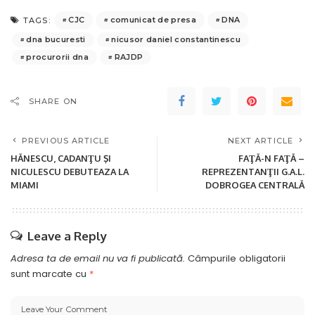
CJC
comunicat de presa
DNA
TAGS:
dna bucuresti
nicusor daniel constantinescu
procurorii dna
RAJDP
SHARE ON
PREVIOUS ARTICLE
NEXT ARTICLE
HĂNESCU, CADANŢU ŞI
FAŢĂ-N FAŢĂ –
NICULESCU DEBUTEAZA LA
REPREZENTANŢII G.A.L.
MIAMI
DOBROGEA CENTRALĂ
Leave a Reply
Adresa ta de email nu va fi publicată.
Câmpurile obligatorii
sunt marcate cu
*