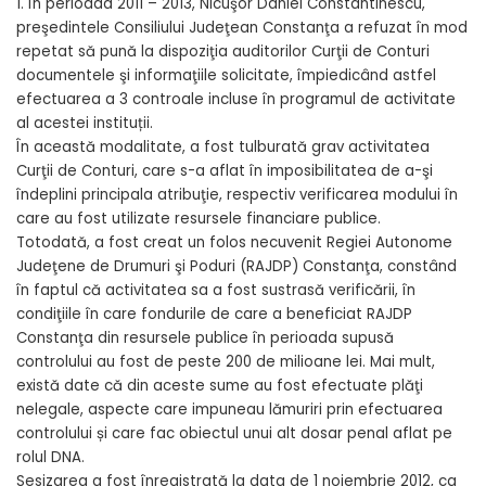
1. În perioada 2011 – 2013, Nicuşor Daniel Constantinescu,
preşedintele Consiliului Judeţean Constanţa a refuzat în mod
repetat să pună la dispoziţia auditorilor Curţii de Conturi
documentele şi informaţiile solicitate, împiedicând astfel
efectuarea a 3 controale incluse în programul de activitate
al acestei instituții.
În această modalitate, a fost tulburată grav activitatea
Curţii de Conturi, care s-a aflat în imposibilitatea de a-şi
îndeplini principala atribuţie, respectiv verificarea modului în
care au fost utilizate resursele financiare publice.
Totodată, a fost creat un folos necuvenit Regiei Autonome
Judeţene de Drumuri şi Poduri (RAJDP) Constanţa, constând
în faptul că activitatea sa a fost sustrasă verificării, în
condiţiile în care fondurile de care a beneficiat RAJDP
Constanţa din resursele publice în perioada supusă
controlului au fost de peste 200 de milioane lei. Mai mult,
există date că din aceste sume au fost efectuate plăţi
nelegale, aspecte care impuneau lămuriri prin efectuarea
controlului și care fac obiectul unui alt dosar penal aflat pe
rolul DNA.
Sesizarea a fost înregistrată la data de 1 noiembrie 2012, ca