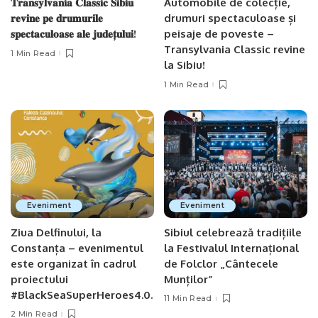
𝐓𝐫𝐚𝐧𝐬𝐲𝐥𝐯𝐚𝐧𝐢𝐚 𝐂𝐥𝐚𝐬𝐬𝐢𝐜 𝐒𝐢𝐛𝐢𝐮
Automobile de colecție,
𝐫𝐞𝐯𝐢𝐧𝐞 𝐩𝐞 𝐝𝐫𝐮𝐦𝐮𝐫𝐢𝐥𝐞
drumuri spectaculoase și
𝐬𝐩𝐞𝐜𝐭𝐚𝐜𝐮𝐥𝐨𝐚𝐬𝐞 𝐚𝐥𝐞 𝐣𝐮𝐝𝐞𝐭̦𝐮𝐥𝐮𝐢!
peisaje de poveste –
Transylvania Classic revine
1 Min Read
la Sibiu!
1 Min Read
Eveniment
Eveniment
Ziua Delfinului, la
Sibiul celebrează tradițiile
Constanța – evenimentul
la Festivalul Internațional
este organizat în cadrul
de Folclor „Cântecele
proiectului
Munților”
#BlackSeaSuperHeroes4.0.
11 Min Read
2 Min Read