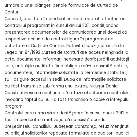
urmare a unei plângeri penale formulate de Curtea de
Conturi.
Concret, acesta a împiedicat, în mod repetat, efectuarea
controlului programat în cursul anului 2011, condiţionând
prezentarea documentelor de comunicarea unei dovezi că
respectiva acțiune de control figura în programul de
activitate al Curţii de Conturi. Potrivit dispoziţiilor art. 5 din
Legea nr. 94/1992 Curtea de Conturi are acces neîngrădit la
acte, documente, informaţii necesare desfăşurării activităţii
sale, entităţile auditate fiind obligate să-i transmită actele,
documentele, informaţiile solicitate la termenele stabilite şi
să-i asigure accesul în sedii. După ce informaţiile solicitate
au fost transmise sub forma unui extras, Nicuşor Daniel
Constantinescu a continuat să refuze efectuarea controlului,
invocând faptul că nu i-a fost transmisă o copie a întregului
program.
Controlul care urma să se desfăşoare în cursul anului 2012 a
fost împiedicat cu motivaţia că nu există acordul
preşedintelui Consiliului Judeţean Constanţa, refuz menţinut
cu prilejul solicitărilor repetate formulate de auditorii publici