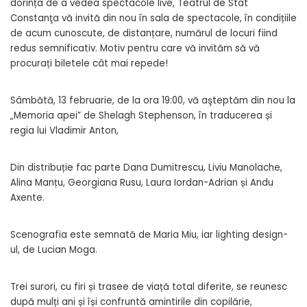
dorința de a vedea spectacole live, Teatrul de Stat
Constanţa vă invită din nou în sala de spectacole, în condițiile
de acum cunoscute, de distanțare, numărul de locuri fiind
redus semnificativ. Motiv pentru care vă invităm să vă
procurați biletele cât mai repede!
Sâmbătă, 13 februarie, de la ora 19:00, vă aşteptăm din nou la
„Memoria apei” de Shelagh Stephenson, în traducerea și
regia lui Vladimir Anton,
Din distribuție fac parte Dana Dumitrescu, Liviu Manolache,
Alina Manțu, Georgiana Rusu, Laura Iordan-Adrian și Andu
Axente.
Scenografia este semnată de Maria Miu, iar lighting design-
ul, de Lucian Moga.
Trei surori, cu firi și trasee de viață total diferite, se reunesc
după mulți ani și își confruntă amintirile din copilărie,