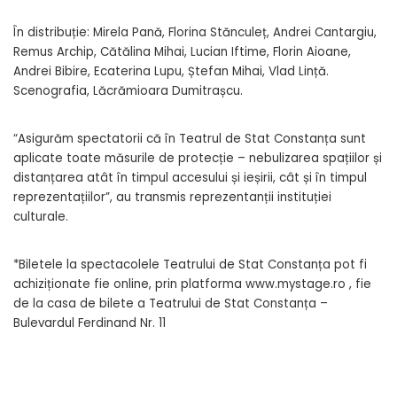
În distribuție: Mirela Pană, Florina Stănculeț, Andrei Cantargiu,
Remus Archip, Cătălina Mihai, Lucian Iftime, Florin Aioane,
Andrei Bibire, Ecaterina Lupu, Ștefan Mihai, Vlad Lință.
Scenografia, Lăcrămioara Dumitrașcu.
“Asigurăm spectatorii că în Teatrul de Stat Constanța sunt
aplicate toate măsurile de protecție – nebulizarea spațiilor și
distanțarea atât în timpul accesului și ieșirii, cât și în timpul
reprezentațiilor”, au transmis reprezentanții instituției
culturale.
*Biletele la spectacolele Teatrului de Stat Constanța pot fi
achiziționate fie online, prin platforma www.mystage.ro , fie
de la casa de bilete a Teatrului de Stat Constanța –
Bulevardul Ferdinand Nr. 11