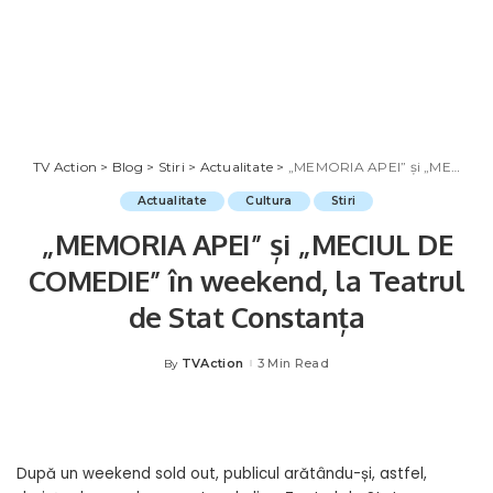
TV Action
>
Blog
>
Stiri
>
Actualitate
>
„MEMORIA APEI” și „MECIUL DE COMEDIE” în weekend, la Teatrul de Stat Constanța
Actualitate
Cultura
Stiri
„MEMORIA APEI” și „MECIUL DE
COMEDIE” în weekend, la Teatrul
de Stat Constanța
TVAction
3 Min Read
By
Posted
by
După un weekend sold out, publicul arătându-și, astfel,