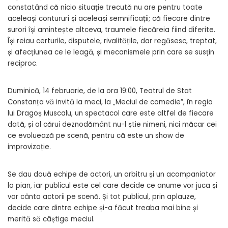
constatând că nicio situație trecută nu are pentru toate
aceleași contururi și aceleași semnificații; că fiecare dintre
surori își amintește altceva, traumele fiecăreia fiind diferite.
Își reiau certurile, disputele, rivalitățile, dar regăsesc, treptat,
și afecțiunea ce le leagă, și mecanismele prin care se susțin
reciproc.
Duminică, 14 februarie, de la ora 19:00, Teatrul de Stat
Constanța vă invită la meci, la „Meciul de comedie”, în regia
lui Dragoș Muscalu, un spectacol care este altfel de fiecare
dată, și al cărui deznodământ nu-l știe nimeni, nici măcar cei
ce evoluează pe scenă, pentru că este un show de
improvizație.
Se dau două echipe de actori, un arbitru și un acompaniator
la pian, iar publicul este cel care decide ce anume vor juca și
vor cânta actorii pe scenă. Și tot publicul, prin aplauze,
decide care dintre echipe și-a făcut treaba mai bine și
merită să câștige meciul.