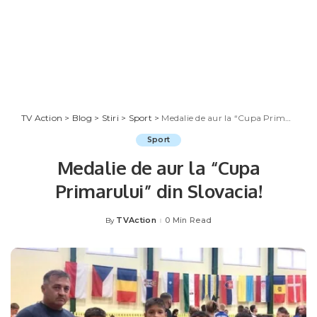
TV Action
>
Blog
>
Stiri
>
Sport
>
Medalie de aur la “Cupa Primarului” din Slovacia!
Sport
Medalie de aur la “Cupa
Primarului” din Slovacia!
TVAction
0 Min Read
By
Posted
by