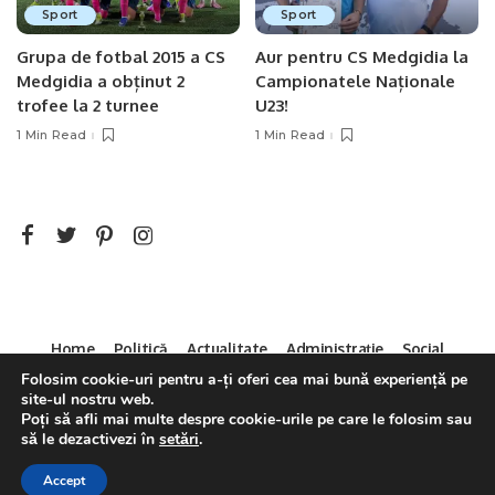
Sport
Sport
Grupa de fotbal 2015 a CS
Aur pentru CS Medgidia la
Medgidia a obținut 2
Campionatele Naționale
trofee la 2 turnee
U23!
1 Min Read
1 Min Read
Home
Politică
Actualitate
Administrație
Social
Sport
Mica Publicitate
Servicii
Contact
Folosim cookie-uri pentru a-ți oferi cea mai bună experiență pe
site-ul nostru web.
Decizia CNA 286/14.04.2011
Poți să afli mai multe despre cookie-urile pe care le folosim sau
să le dezactivezi în
setări
.
Accept
©2021 Pixwell made with Love, powered by ThemeRuby.