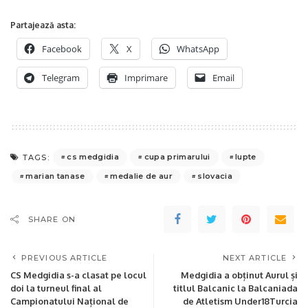
Partajează asta:
Facebook
X
WhatsApp
Telegram
Imprimare
Email
cs medgidia
cupa primarului
lupte
TAGS:
marian tanase
medalie de aur
slovacia
SHARE ON
PREVIOUS ARTICLE
NEXT ARTICLE
CS Medgidia s-a clasat pe locul
Medgidia a obținut Aurul și
doi la turneul final al
titlul Balcanic la Balcaniada
Campionatului Național de
de Atletism Under18Turcia