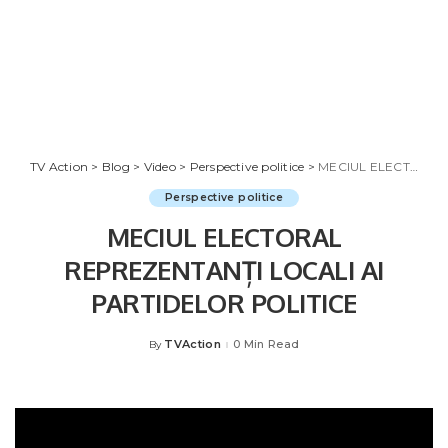
TV Action
>
Blog
>
Video
>
Perspective politice
>
MECIUL ELECTORAL REPREZENTANȚI LOCALI AI PARTIDELOR POLITICE
Perspective politice
MECIUL ELECTORAL
REPREZENTANȚI LOCALI AI
PARTIDELOR POLITICE
TVAction
0 Min Read
By
Posted
by