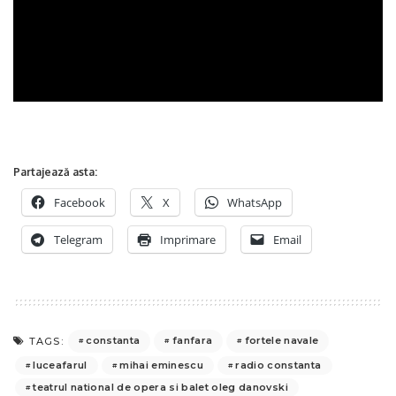
Partajează asta:
Facebook
X
WhatsApp
Telegram
Imprimare
Email
constanta
fanfara
fortele navale
TAGS:
luceafarul
mihai eminescu
radio constanta
teatrul national de opera si balet oleg danovski