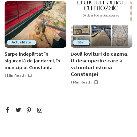
Actualitate
Stiri
Șarpe îndepărtat în
Două 𝗹𝗼𝘃𝗶𝘁𝘂𝗿𝗶 𝗱𝗲 𝗰𝗮𝘇𝗺𝗮.
siguranță de jandarmi, în
𝗢 𝗱𝗲𝘀𝗰𝗼𝗽𝗲𝗿𝗶𝗿𝗲 𝗰𝗮𝗿𝗲 𝗮
municipiul Constanța
𝘀𝗰𝗵𝗶𝗺𝗯𝗮𝘁 𝗶𝘀𝘁𝗼𝗿𝗶𝗮
𝗖𝗼𝗻𝘀𝘁𝗮𝗻ț𝗲𝗶
1 Min Read
1 Min Read