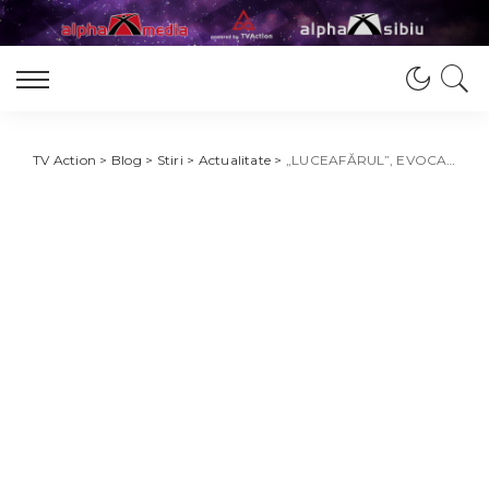
TV Action
>
Blog
>
Stiri
>
Actualitate
>
„LUCEAFĂRUL”, EVOCAT ÎN AVANS LA CONSTANȚA