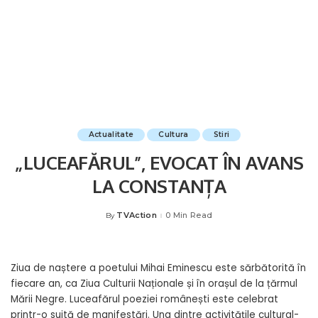
Actualitate
Cultura
Stiri
„LUCEAFĂRUL”, EVOCAT ÎN AVANS
LA CONSTANȚA
TVAction
0 Min Read
By
Posted
by
Ziua de naștere a poetului Mihai Eminescu este sărbătorită în
fiecare an, ca Ziua Culturii Naționale și în orașul de la țărmul
Mării Negre. Luceafărul poeziei românești este celebrat
printr-o suită de manifestări. Una dintre activitățile cultural-