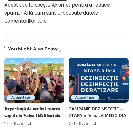
Acest site folosește Akismet pentru a reduce
spamul.
Află cum sunt procesate datele
comentariilor tale
.
You Might Also Enjoy
Actualitate
Actualitate
𝐄𝐱𝐩𝐞𝐫𝐢𝐞𝐧𝐭̦𝐚̆ 𝐝𝐞 𝐧𝐞𝐮𝐢𝐭𝐚𝐭 𝐩𝐞𝐧𝐭𝐫𝐮
CAMPANIE DEZINSECȚIE –
𝐜𝐨𝐩𝐢𝐢𝐢 𝐝𝐢𝐧 𝐕𝐚𝐥𝐞𝐚 𝐇𝐚̂𝐫𝐭𝐢𝐛𝐚𝐜𝐢𝐮𝐥𝐮𝐢
ETAPA a IV-a, LA MEDGIDIA
1 Min Read
2 Min Read